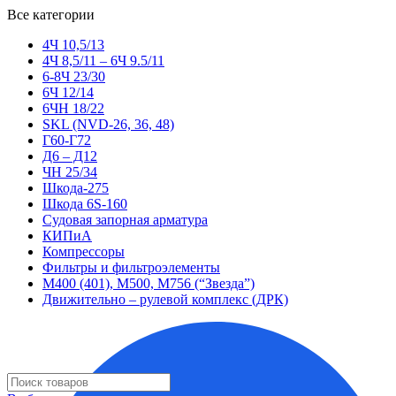
Все категории
4Ч 10,5/13
4Ч 8,5/11 – 6Ч 9.5/11
6-8Ч 23/30
6Ч 12/14
6ЧН 18/22
SKL (NVD-26, 36, 48)
Г60-Г72
Д6 – Д12
ЧН 25/34
Шкода-275
Шкода 6S-160
Судовая запорная арматура
КИПиА
Компрессоры
Фильтры и фильтроэлементы
М400 (401), М500, М756 (“Звезда”)
Движительно – рулевой комплекс (ДРК)