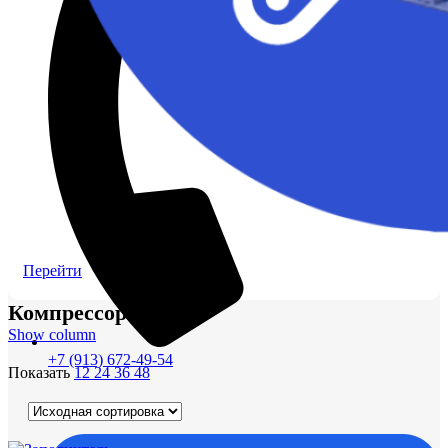
Перейти
Компрессоры
Show column
+7 (913) 672-49-54
Показать
12
24
36
48