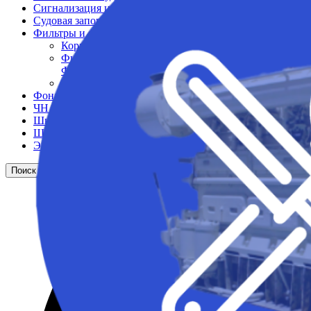
Сигнализация и автоматика
Судовая запорная арматура
Фильтры и фильтроэлементы
Корпусы гидравлических фильтров ФГС
Фильтрующие элементы гидравлических фильтров
ФГС
Фильтры гидравлические ФГС в сборе
Фонари
ЧН 25/34
Шкода 6S-160
Шкода-275
Электродвигатели
Поиск