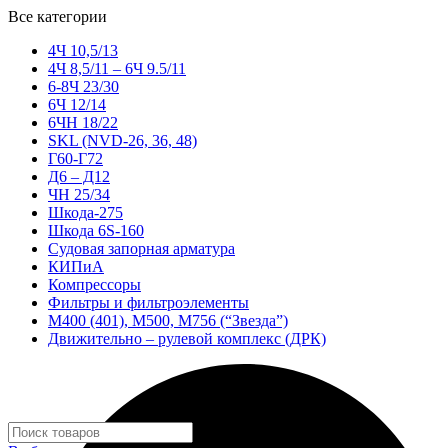
Все категории
4Ч 10,5/13
4Ч 8,5/11 – 6Ч 9.5/11
6-8Ч 23/30
6Ч 12/14
6ЧН 18/22
SKL (NVD-26, 36, 48)
Г60-Г72
Д6 – Д12
ЧН 25/34
Шкода-275
Шкода 6S-160
Судовая запорная арматура
КИПиА
Компрессоры
Фильтры и фильтроэлементы
М400 (401), М500, М756 (“Звезда”)
Движительно – рулевой комплекс (ДРК)