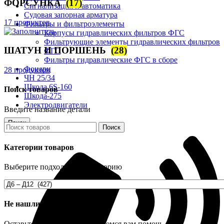
ФОРСУНКА
(17)
Сигнализация и автоматика
Судовая запорная арматура
17 продуктов
Фильтры и фильтроэлементы
Корпусы гидравлических фильтров ФГС
Фильтрующие элементы гидравлических фильтров
ШАТУН И ПОРШЕНЬ
(28)
ФГС
Фильтры гидравлические ФГС в сборе
Фонари
28 продуктов
ЧН 25/34
Шкода 6S-160
Поиск товаров
Шкода-275
Электродвигатели
Введите название детали
Поиск
Поиск
Категории товаров
Выберите подходящую категорию
Не нашли деталь?
Оставьте заявку и мы постараемся вам помочь.