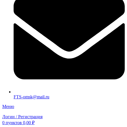
FTS-omsk@mail.ru
Меню
Логин / Регистрация
0
пунктов
0,00
₽