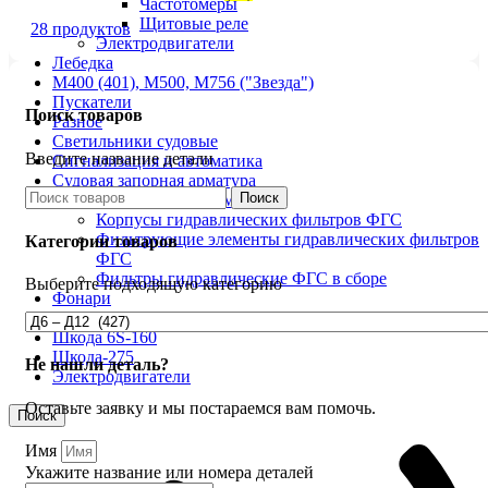
Частотомеры
Щитовые реле
28 продуктов
Электродвигатели
Лебедка
М400 (401), М500, М756 ("Звезда")
Пускатели
Поиск товаров
Разное
Светильники судовые
Введите название детали
Сигнализация и автоматика
Судовая запорная арматура
Поиск
Фильтры и фильтроэлементы
Корпусы гидравлических фильтров ФГС
Фильтрующие элементы гидравлических фильтров
Категории товаров
ФГС
Фильтры гидравлические ФГС в сборе
Выберите подходящую категорию
Фонари
ЧН 25/34
Шкода 6S-160
Шкода-275
Не нашли деталь?
Электродвигатели
Оставьте заявку и мы постараемся вам помочь.
Поиск
Имя
Укажите название или номера деталей