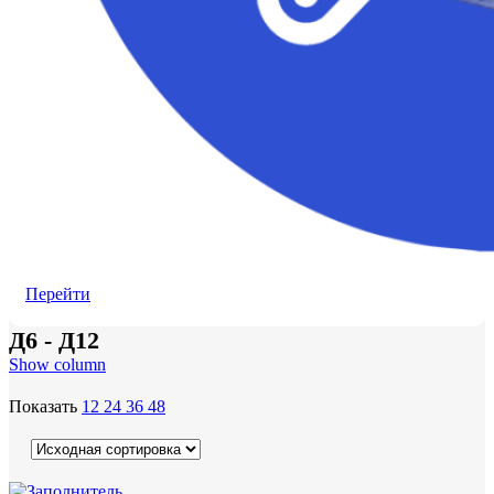
Перейти
Д6 - Д12
Show column
Показать
12
24
36
48