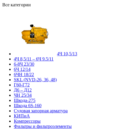
Все категории
4Ч 10,5/13
4Ч 8,5/11 – 6Ч 9.5/11
6-8Ч 23/30
6Ч 12/14
6ЧН 18/22
SKL (NVD-26, 36, 48)
Г60-Г72
Д6 – Д12
ЧН 25/34
Шкода-275
Шкода 6S-160
Судовая запорная арматура
КИПиА
Компрессоры
Фильтры и фильтроэлементы