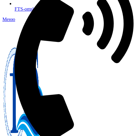
FTS-omsk@mail.ru
Меню