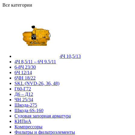
Все категории
4Ч 10,5/13
4Ч 8,5/11 – 6Ч 9.5/11
6-8Ч 23/30
6Ч 12/14
6ЧН 18/22
SKL (NVD-26, 36, 48)
Г60-Г72
Д6 – Д12
ЧН 25/34
Шкода-275
Шкода 6S-160
Судовая запорная арматура
КИПиА
Компрессоры
Фильтры и фильтроэлементы