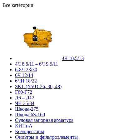
Все категории
4Ч 10,5/13
4Ч 8,5/11 – 6Ч 9.5/11
6-8Ч 23/30
6Ч 12/14
6ЧН 18/22
SKL (NVD-26, 36, 48)
Г60-Г72
Д6 – Д12
ЧН 25/34
Шкода-275
Шкода 6S-160
Судовая запорная арматура
КИПиА
Компрессоры
Фильтры и фильтроэлементы