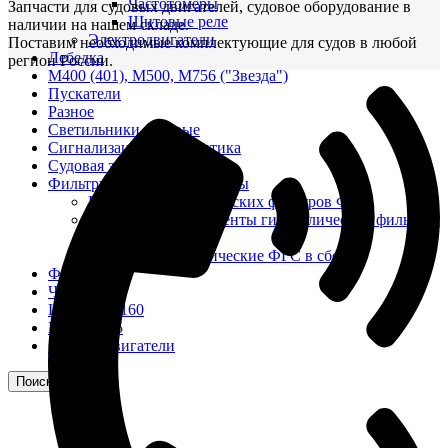
Частотомеры
Запчасти для судовых двигателей, судовое оборудование в
Щитовые реле
наличии на нашем складе.
Электродвигатели
Поставим необходимые комплектующие для судов в любой
Лебедка
регион России.
М400 (401), М500, М756 ("Звезда")
Пускатели
Разное
Светильники судовые
Сигнализация и автоматика
Судовая запорная арматура
Фильтры и фильтроэлементы
Корпусы гидравлических фильтров ФГС
Фильтрующие элементы гидравлических фильтров
ФГС
Фильтры гидравлические ФГС в сборе
Фонари
ЧН 25/34
Шкода 6S-160
Шкода-275
Электродвигатели
Поиск