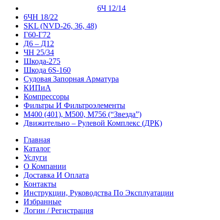
6Ч 12/14
6ЧН 18/22
SKL (NVD-26, 36, 48)
Г60-Г72
Д6 – Д12
ЧН 25/34
Шкода-275
Шкода 6S-160
Судовая Запорная Арматура
КИПиА
Компрессоры
Фильтры И Фильтроэлементы
М400 (401), М500, М756 (“Звезда”)
Движительно – Рулевой Комплекс (ДРК)
Главная
Каталог
Услуги
О Компании
Доставка И Оплата
Контакты
Инструкции, Руководства По Эксплуатации
Избранные
Логин / Регистрация