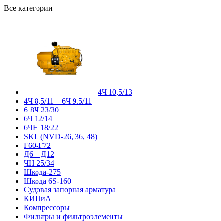
Все категории
4Ч 10,5/13
4Ч 8,5/11 – 6Ч 9.5/11
6-8Ч 23/30
6Ч 12/14
6ЧН 18/22
SKL (NVD-26, 36, 48)
Г60-Г72
Д6 – Д12
ЧН 25/34
Шкода-275
Шкода 6S-160
Судовая запорная арматура
КИПиА
Компрессоры
Фильтры и фильтроэлементы