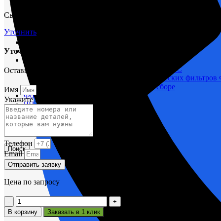
М400 (401), М500, М756 ("Звезда")
Свяжитесь с нами через форму и мы проконсультируем вас по т
Пускатели
Разное
Уточнить
Светильники судовые
Сигнализация и автоматика
Уточнить срок поставки
Судовая запорная арматура
Фильтры и фильтроэлементы
Корпусы гидравлических фильтров ФГС
Оставьте заявку и мы вам поможем.
Фильтрующие элементы гидравлических фильтров
Фильтры гидравлические ФГС в сборе
Имя
Фонари
Укажите название или номера деталей
ЧН 25/34
Шкода 6S-160
Шкода-275
Электродвигатели
Телефон
Поиск
Email
Отправить заявку
Цена по запросу
Количество
товара
В корзину
Заказать в 1 клик
Щиток