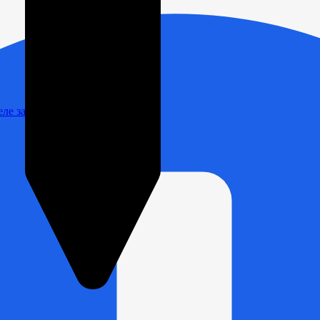
Реле зарядки РЛ-Н-1М (РЛ-2М)