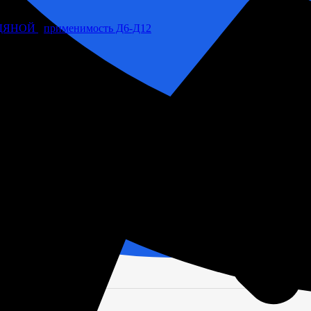
ДЯНОЙ
,
применимость Д6-Д12