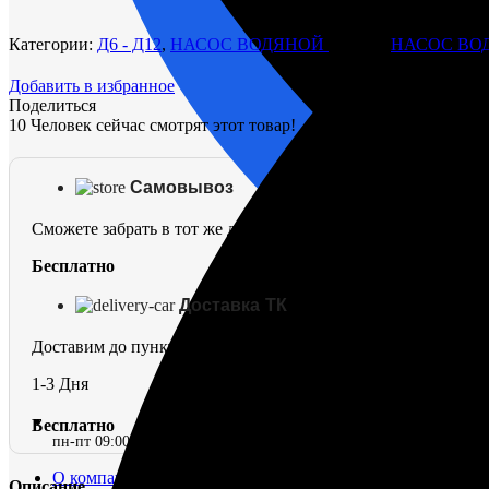
511-
13-
Категории:
Д6 - Д12
,
НАСОС ВОДЯНОЙ
Метки:
НАСОС ВО
1
Добавить в избранное
Поделиться
10
Человек сейчас смотрят этот товар!
Самовывоз
Сможете забрать в тот же день
Бесплатно
Доставка ТК
Доставим до пункта выдачи в г. Омск
1-3 Дня
Бесплатно
пн-пт 09:00–17:00 (UTC+6)
О компании
Описание