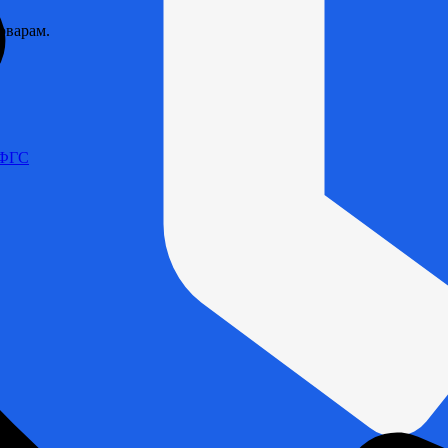
оварам.
 ФГС