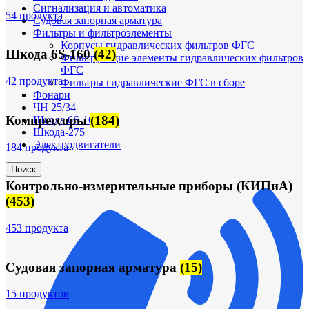
Сигнализация и автоматика
54 продукта
Судовая запорная арматура
Фильтры и фильтроэлементы
Корпусы гидравлических фильтров ФГС
Шкода 6S-160
(42)
Фильтрующие элементы гидравлических фильтров
ФГС
42 продукта
Фильтры гидравлические ФГС в сборе
Фонари
ЧН 25/34
Компрессоры
(184)
Шкода 6S-160
Шкода-275
Электродвигатели
184 продукта
Поиск
Контрольно-измерительные приборы (КИПиА)
(453)
453 продукта
Судовая запорная арматура
(15)
15 продуктов