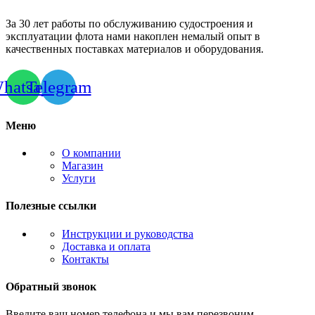
За 30 лет работы по обслуживанию судостроения и
эксплуатации флота нами накоплен немалый опыт в
качественных поставках материалов и оборудования.
hatsapp
Telegram
Меню
О компании
Магазин
Услуги
Полезные ссылки
Инструкции и руководства
Доставка и оплата
Контакты
Обратный звонок
Введите ваш номер телефона и мы вам перезвоним.