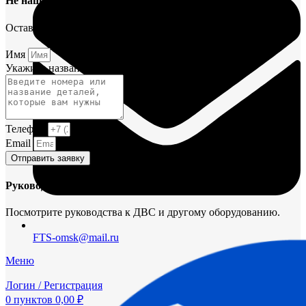
Не нашли деталь?
Оставьте заявку и мы постараемся вам помочь.
Имя
Укажите название или номера деталей
Телефон
Email
Отправить заявку
Руководства и инструкции
Посмотрите руководства к ДВС и другому оборудованию.
FTS-omsk@mail.ru
Меню
Логин / Регистрация
0
пунктов
0,00
₽