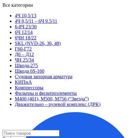
Все категории
4Ч 10,5/13
4Ч 8,5/11 – 6Ч 9.5/11
6-8Ч 23/30
6Ч 12/14
6ЧН 18/22
SKL (NVD-26, 36, 48)
Г60-Г72
Д6 – Д12
ЧН 25/34
Шкода-275
Шкода 6S-160
Судовая запорная арматура
КИПиА
Компрессоры
Фильтры и фильтроэлементы
М400 (401), М500, М756 (“Звезда”)
Движительно – рулевой комплекс (ДРК)