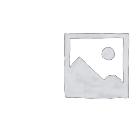
FTS-omsk@mail.ru
Меню
Логин / Регистрация
0
пунктов
0,00
₽