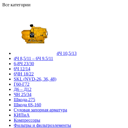
Все категории
4Ч 10,5/13
4Ч 8,5/11 – 6Ч 9.5/11
6-8Ч 23/30
6Ч 12/14
6ЧН 18/22
SKL (NVD-26, 36, 48)
Г60-Г72
Д6 – Д12
ЧН 25/34
Шкода-275
Шкода 6S-160
Судовая запорная арматура
КИПиА
Компрессоры
Фильтры и фильтроэлементы