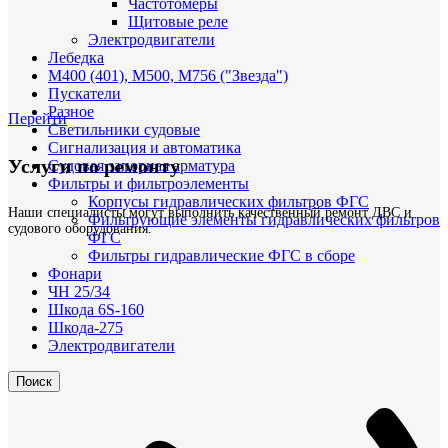
Частотомеры
Щитовые реле
Электродвигатели
Лебедка
М400 (401), М500, М756 ("Звезда")
Пускатели
Разное
Перейти
Светильники судовые
Сигнализация и автоматика
Услуги по ремонту
Судовая запорная арматура
Фильтры и фильтроэлементы
Корпусы гидравлических фильтров ФГС
Наши специалисты могут выполнить качественный ремонт ДВС и
Фильтрующие элементы гидравлических фильтров
судового оборудования.
ФГС
Фильтры гидравлические ФГС в сборе
Фонари
ЧН 25/34
Шкода 6S-160
Шкода-275
Электродвигатели
Поиск