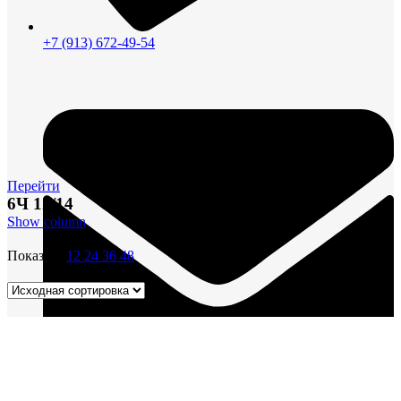
+7 (913) 672-49-54
Перейти
6Ч 12/14
Show column
Показать
12
24
36
48