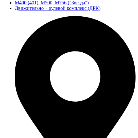
М400 (401), М500, М756 (“Звезда”)
Движительно – рулевой комплекс (ДРК)