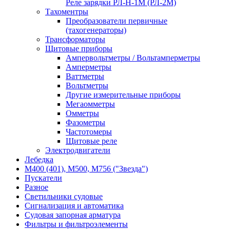
Реле зарядки РЛ-Н-1М (РЛ-2М)
Тахоментры
Преобразователи первичные
(тахогенераторы)
Трансформаторы
Щитовые приборы
Ампервольтметры / Вольтамперметры
Амперметры
Ваттметры
Вольтметры
Другие измерительные приборы
Мегаомметры
Омметры
Фазометры
Частотомеры
Щитовые реле
Электродвигатели
Лебедка
М400 (401), М500, М756 ("Звезда")
Пускатели
Разное
Светильники судовые
Сигнализация и автоматика
Судовая запорная арматура
Фильтры и фильтроэлементы