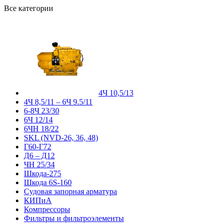
Все категории
4Ч 10,5/13
4Ч 8,5/11 – 6Ч 9.5/11
6-8Ч 23/30
6Ч 12/14
6ЧН 18/22
SKL (NVD-26, 36, 48)
Г60-Г72
Д6 – Д12
ЧН 25/34
Шкода-275
Шкода 6S-160
Судовая запорная арматура
КИПиА
Компрессоры
Фильтры и фильтроэлементы