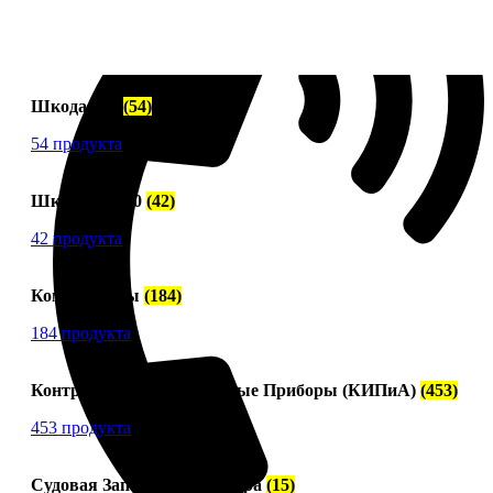
Шкода-275
(54)
54 продукта
Шкода 6S-160
(42)
42 продукта
Компрессоры
(184)
184 продукта
Контрольно-Измерительные Приборы (КИПиА)
(453)
453 продукта
Судовая Запорная Арматура
(15)