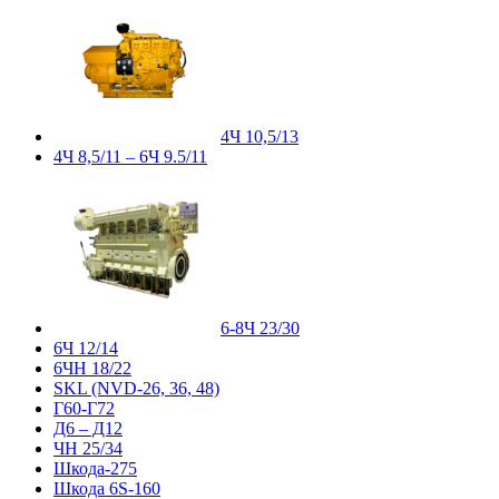
4Ч 10,5/13
4Ч 8,5/11 – 6Ч 9.5/11
6-8Ч 23/30
6Ч 12/14
6ЧН 18/22
SKL (NVD-26, 36, 48)
Г60-Г72
Д6 – Д12
ЧН 25/34
Шкода-275
Шкода 6S-160