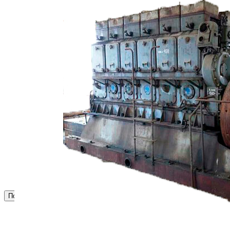
Частотомеры
Щитовые реле
Электродвигатели
Лебедка
М400 (401), М500, М756 ("Звезда")
Пускатели
Разное
Светильники судовые
Сигнализация и автоматика
Судовая запорная арматура
Фильтры и фильтроэлементы
Корпусы гидравлических фильтров ФГС
Фильтрующие элементы гидравлических фильтров
ФГС
Фильтры гидравлические ФГС в сборе
Фонари
ЧН 25/34
Шкода 6S-160
Шкода-275
Электродвигатели
Поиск