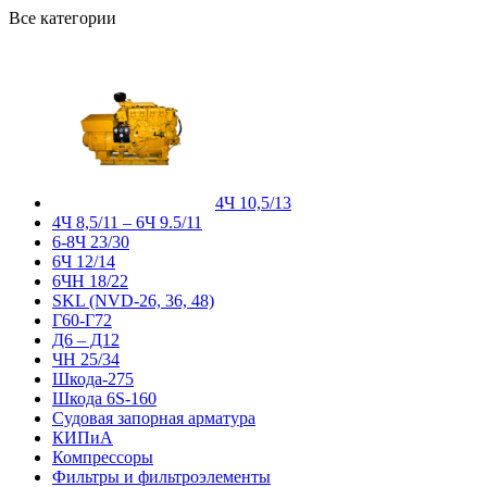
Все категории
4Ч 10,5/13
4Ч 8,5/11 – 6Ч 9.5/11
6-8Ч 23/30
6Ч 12/14
6ЧН 18/22
SKL (NVD-26, 36, 48)
Г60-Г72
Д6 – Д12
ЧН 25/34
Шкода-275
Шкода 6S-160
Судовая запорная арматура
КИПиА
Компрессоры
Фильтры и фильтроэлементы