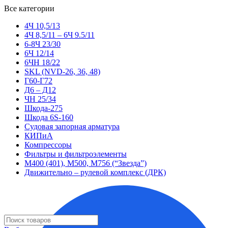
Все категории
4Ч 10,5/13
4Ч 8,5/11 – 6Ч 9.5/11
6-8Ч 23/30
6Ч 12/14
6ЧН 18/22
SKL (NVD-26, 36, 48)
Г60-Г72
Д6 – Д12
ЧН 25/34
Шкода-275
Шкода 6S-160
Судовая запорная арматура
КИПиА
Компрессоры
Фильтры и фильтроэлементы
М400 (401), М500, М756 (“Звезда”)
Движительно – рулевой комплекс (ДРК)