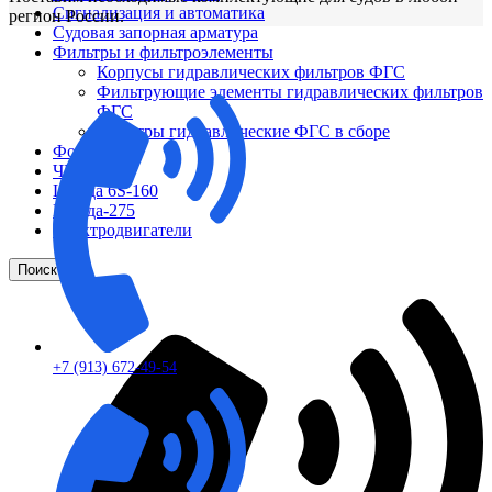
Сигнализация и автоматика
регион России.
Судовая запорная арматура
Фильтры и фильтроэлементы
Корпусы гидравлических фильтров ФГС
Фильтрующие элементы гидравлических фильтров
ФГС
Фильтры гидравлические ФГС в сборе
Фонари
ЧН 25/34
Шкода 6S-160
Шкода-275
Электродвигатели
Поиск
+7 (913) 672-49-54