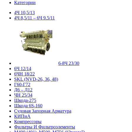
Категории
4Ч 10,5/13
4Ч 8,5/11 – 6Ч 9.5/11
6-8Ч 23/30
6Ч 12/14
6ЧН 18/22
SKL (NVD-26, 36, 48)
Г60-Г72
Д6 – Д12
ЧН 25/34
Шкода-275
Шкода 6S-160
Судовая Запорная Арматура
КИПиА
Компрессоры
Фильтры И Фильтроэлементы