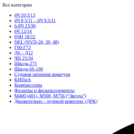
Все категории
4Ч 10,5/13
4Ч 8,5/11 – 6Ч 9.5/11
6-8Ч 23/30
6Ч 12/14
6ЧН 18/22
SKL (NVD-26, 36, 48)
Г60-Г72
Д6 – Д12
ЧН 25/34
Шкода-275
Шкода 6S-160
Судовая запорная арматура
КИПиА
Компрессоры
Фильтры и фильтроэлементы
М400 (401), М500, М756 (“Звезда”)
Движительно – рулевой комплекс (ДРК)