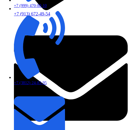
+7 (999) 470-88-10
+7 (913) 672-49-54
+7 (3812) 24-83-95