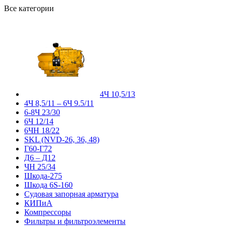
Все категории
4Ч 10,5/13
4Ч 8,5/11 – 6Ч 9.5/11
6-8Ч 23/30
6Ч 12/14
6ЧН 18/22
SKL (NVD-26, 36, 48)
Г60-Г72
Д6 – Д12
ЧН 25/34
Шкода-275
Шкода 6S-160
Судовая запорная арматура
КИПиА
Компрессоры
Фильтры и фильтроэлементы