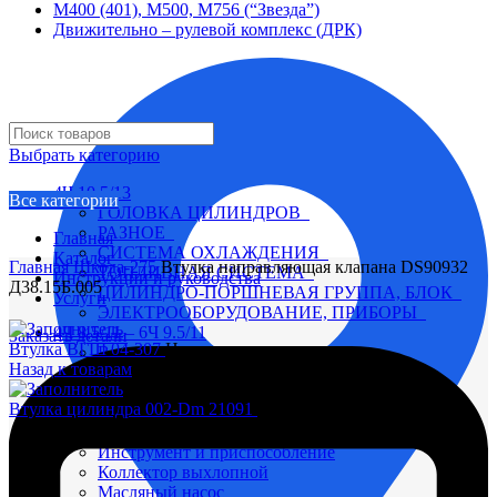
М400 (401), М500, М756 (“Звезда”)
Движительно – рулевой комплекс (ДРК)
Выбрать категорию
4Ч 10,5/13
Все категории
ГОЛОВКА ЦИЛИНДРОВ
РАЗНОЕ
Главная
СИСТЕМА ОХЛАЖДЕНИЯ
Каталог
Главная
Шкода-275
Втулка направляющая клапана DS90932
ТОПЛИВНАЯ СИСТЕМА
Инструкции и руководства
Д38.15Б.005
ЦИЛИНДРО-ПОРШНЕВАЯ ГРУППА, БЛОК
Услуги
ЭЛЕКТРООБОРУДОВАНИЕ, ПРИБОРЫ
4Ч 8,5/11 – 6Ч 9.5/11
Заказать детали
Втулка ВГШ 04-307
Цена по запросу
Вал коленчатый
Назад к товарам
Вал распределительный
Водяной насос
Втулка цилиндра 002-Dm 21091
Цена по запросу
Глушитель
Головка цилиндра
Инструмент и приспособление
Коллектор выхлопной
Увеличить
Масляный насос