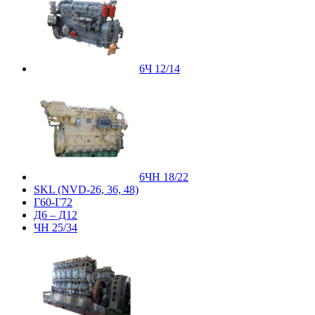
6Ч 12/14
6ЧН 18/22
SKL (NVD-26, 36, 48)
Г60-Г72
Д6 – Д12
ЧН 25/34