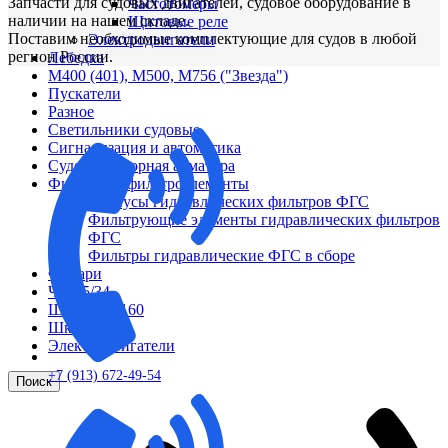
Запчасти для судовых двигателей, судовое оборудование в
Частотомеры
наличии на нашем складе.
Щитовые реле
Поставим необходимые комплектующие для судов в любой
Электродвигатели
регион России.
Лебедка
М400 (401), М500, М756 ("Звезда")
Пускатели
Разное
Светильники судовые
Сигнализация и автоматика
Судовая запорная арматура
Фильтры и фильтроэлементы
Корпусы гидравлических фильтров ФГС
Фильтрующие элементы гидравлических фильтров
ФГС
Фильтры гидравлические ФГС в сборе
Фонари
ЧН 25/34
Шкода 6S-160
Шкода-275
Электродвигатели
+7 (913) 672-49-54
Поиск