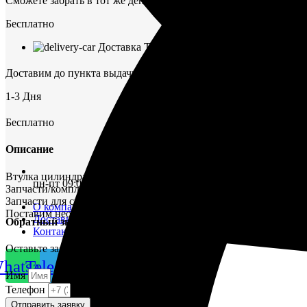
Сможете забрать в тот же день
Бесплатно
Доставка ТК
Доставим до пункта выдачи в г. Омск
1-3 Дня
Бесплатно
Описание
Втулка цилиндра 002-Dm 21091 в наличии по низкой цене.
пн-пт 09:00–17:00 (UTC+6)
Запчасти/комплектующие Шкода-275
Запчасти для судовых двигателей, судовое оборудование в нал
О компании
Поставим необходимые комплектующие для судов в любой рег
Доставка и оплата
Обратный звонок
Контакты
Оставьте заявку и мы свяжемся с вами.
hatsapp
Telegram
Имя
Телефон
Отправить заявку