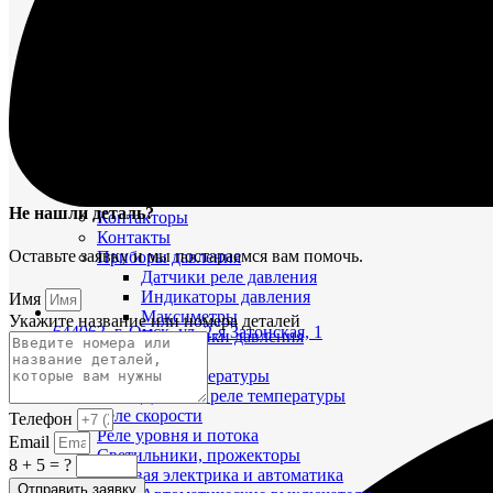
Автоматы, выключатели, переключатели, вилки, ро
Автоматы защиты сети
Вилки
Выключатели
Панели
Розетки
Соединительные коробки
Аппаратура связи, оповещения
Звукосигнальная аппаратура
Судовая телефония
Не нашли деталь?
Контакторы
Контакты
Оставьте заявку и мы постараемся вам помочь.
Приборы давления
Датчики реле давления
Индикаторы давления
Имя
Максиметры
Укажите название или номера деталей
644063, г. Омск, ул. 2-я Затонская, 1
Приемники давления
Прочее
Приборы температуры
Датчики реле температуры
Реле скорости
Телефон
Реле уровня и потока
Email
Светильники, прожекторы
8 + 5 = ?
Судовая электрика и автоматика
Отправить заявку