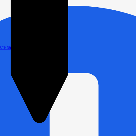
Реле зарядки РЛ-Н-1М (РЛ-2М)