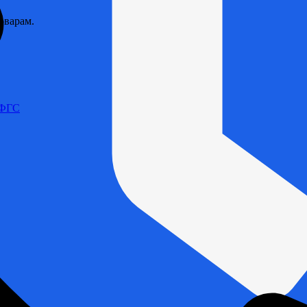
оварам.
 ФГС