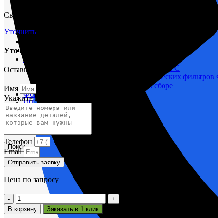
М400 (401), М500, М756 ("Звезда")
Свяжитесь с нами через форму и мы проконсультируем вас по т
Пускатели
Разное
Уточнить
Светильники судовые
Сигнализация и автоматика
Уточнить срок поставки
Судовая запорная арматура
Фильтры и фильтроэлементы
Корпусы гидравлических фильтров ФГС
Оставьте заявку и мы вам поможем.
Фильтрующие элементы гидравлических фильтров
Фильтры гидравлические ФГС в сборе
Имя
Фонари
Укажите название или номера деталей
ЧН 25/34
Шкода 6S-160
Шкода-275
Электродвигатели
Телефон
Поиск
Email
Отправить заявку
Цена по запросу
Количество
товара
В корзину
Заказать в 1 клик
Вкладыш