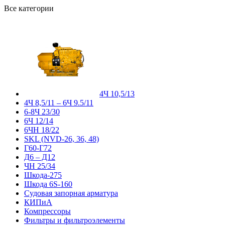
Все категории
4Ч 10,5/13
4Ч 8,5/11 – 6Ч 9.5/11
6-8Ч 23/30
6Ч 12/14
6ЧН 18/22
SKL (NVD-26, 36, 48)
Г60-Г72
Д6 – Д12
ЧН 25/34
Шкода-275
Шкода 6S-160
Судовая запорная арматура
КИПиА
Компрессоры
Фильтры и фильтроэлементы