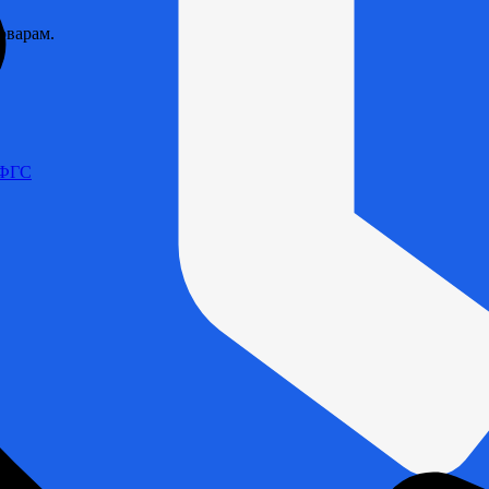
оварам.
 ФГС