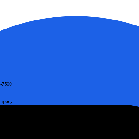
0-7500
апросу