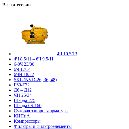
Все категории
4Ч 10,5/13
4Ч 8,5/11 – 6Ч 9.5/11
6-8Ч 23/30
6Ч 12/14
6ЧН 18/22
SKL (NVD-26, 36, 48)
Г60-Г72
Д6 – Д12
ЧН 25/34
Шкода-275
Шкода 6S-160
Судовая запорная арматура
КИПиА
Компрессоры
Фильтры и фильтроэлементы