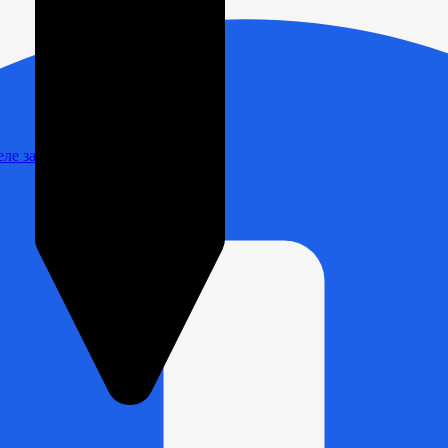
Реле зарядки РЛ-Н-1М (РЛ-2М)