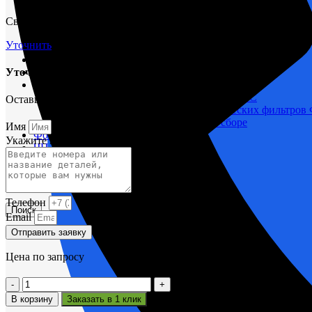
М400 (401), М500, М756 ("Звезда")
Свяжитесь с нами через форму и мы проконсультируем вас по т
Пускатели
Разное
Уточнить
Светильники судовые
Сигнализация и автоматика
Уточнить срок поставки
Судовая запорная арматура
Фильтры и фильтроэлементы
Корпусы гидравлических фильтров ФГС
Оставьте заявку и мы вам поможем.
Фильтрующие элементы гидравлических фильтров
Фильтры гидравлические ФГС в сборе
Имя
Фонари
Укажите название или номера деталей
ЧН 25/34
Шкода 6S-160
Шкода-275
Электродвигатели
Телефон
Поиск
Email
Отправить заявку
Цена по запросу
Количество
товара
В корзину
Заказать в 1 клик
Водяной