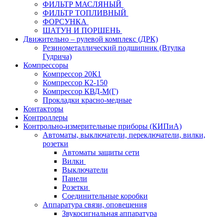
ФИЛЬТР МАСЛЯНЫЙ
ФИЛЬТР ТОПЛИВНЫЙ
ФОРСУНКА
ШАТУН И ПОРШЕНЬ
Движительно – рулевой комплекс (ДРК)
Резинометаллический подшипник (Втулка
Гудрича)
Компрессоры
Компрессор 20К1
Компрессор К2-150
Компрессор КВД-М(Г)
Прокладки красно-медные
Контакторы
Контроллеры
Контрольно-измерительные приборы (КИПиА)
Автоматы, выключатели, переключатели, вилки,
розетки
Автоматы защиты сети
Вилки
Выключатели
Панели
Розетки
Соединительные коробки
Аппаратура связи, оповещения
Звукосигнальная аппаратура