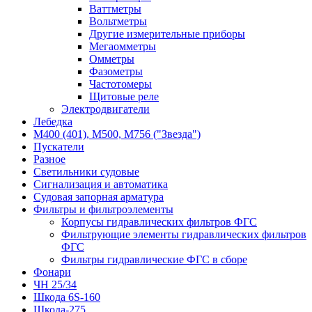
Ваттметры
Вольтметры
Другие измерительные приборы
Мегаомметры
Омметры
Фазометры
Частотомеры
Щитовые реле
Электродвигатели
Лебедка
М400 (401), М500, М756 ("Звезда")
Пускатели
Разное
Светильники судовые
Сигнализация и автоматика
Судовая запорная арматура
Фильтры и фильтроэлементы
Корпусы гидравлических фильтров ФГС
Фильтрующие элементы гидравлических фильтров
ФГС
Фильтры гидравлические ФГС в сборе
Фонари
ЧН 25/34
Шкода 6S-160
Шкода-275