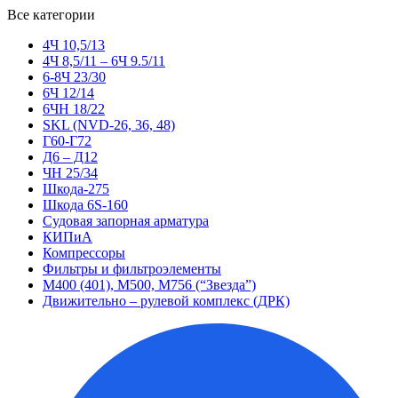
Все категории
4Ч 10,5/13
4Ч 8,5/11 – 6Ч 9.5/11
6-8Ч 23/30
6Ч 12/14
6ЧН 18/22
SKL (NVD-26, 36, 48)
Г60-Г72
Д6 – Д12
ЧН 25/34
Шкода-275
Шкода 6S-160
Судовая запорная арматура
КИПиА
Компрессоры
Фильтры и фильтроэлементы
М400 (401), М500, М756 (“Звезда”)
Движительно – рулевой комплекс (ДРК)