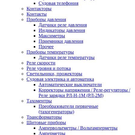
Судовая телефония
Контакторы
Контакты
Приборы давления
Датчики реле давления
Индикаторы давления
Максиметры
Приемники давления
Прочее
Приборы температуры
Датчики реле температуры
Реле скорости
Реле уровня и потока
Светильники, прожекторы
Судовая электрика и автоматика
Автоматические выключатели
Корректоры напряжения / Реле-регуляторы /
Реле зарядки РЛ-Н-1М (РЛ-2М)
Тахоментры
Преобразователи первичные
(тахогенераторы)
Трансформаторы
Щитовые приборы
Ампервольтметры / Вольтамперметры
Амперметры