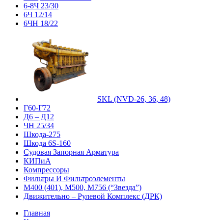
6-8Ч 23/30
6Ч 12/14
6ЧН 18/22
SKL (NVD-26, 36, 48)
Г60-Г72
Д6 – Д12
ЧН 25/34
Шкода-275
Шкода 6S-160
Судовая Запорная Арматура
КИПиА
Компрессоры
Фильтры И Фильтроэлементы
М400 (401), М500, М756 (“Звезда”)
Движительно – Рулевой Комплекс (ДРК)
Главная