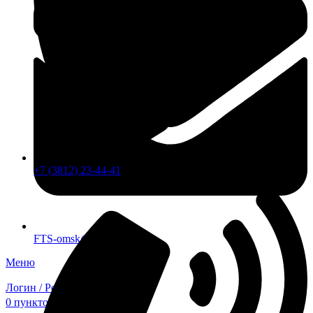
+7 (3812) 23-44-41
FTS-omsk@mail.ru
Меню
Логин / Регистрация
0
пунктов
0,00
₽