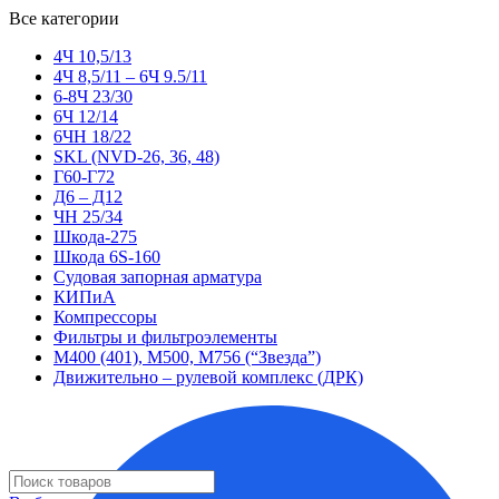
Все категории
4Ч 10,5/13
4Ч 8,5/11 – 6Ч 9.5/11
6-8Ч 23/30
6Ч 12/14
6ЧН 18/22
SKL (NVD-26, 36, 48)
Г60-Г72
Д6 – Д12
ЧН 25/34
Шкода-275
Шкода 6S-160
Судовая запорная арматура
КИПиА
Компрессоры
Фильтры и фильтроэлементы
М400 (401), М500, М756 (“Звезда”)
Движительно – рулевой комплекс (ДРК)