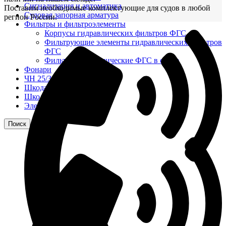
Сигнализация и автоматика
Поставим необходимые комплектующие для судов в любой
Судовая запорная арматура
регион России.
Фильтры и фильтроэлементы
Корпусы гидравлических фильтров ФГС
Фильтрующие элементы гидравлических фильтров
ФГС
Фильтры гидравлические ФГС в сборе
Фонари
ЧН 25/34
Шкода 6S-160
Шкода-275
Электродвигатели
Поиск