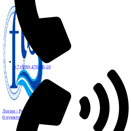
+7 (999) 470-88-10
Логин / Регистрация
0
пунктов
0,00
₽