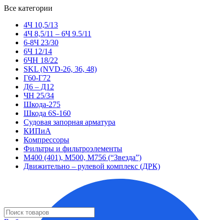
Все категории
4Ч 10,5/13
4Ч 8,5/11 – 6Ч 9.5/11
6-8Ч 23/30
6Ч 12/14
6ЧН 18/22
SKL (NVD-26, 36, 48)
Г60-Г72
Д6 – Д12
ЧН 25/34
Шкода-275
Шкода 6S-160
Судовая запорная арматура
КИПиА
Компрессоры
Фильтры и фильтроэлементы
М400 (401), М500, М756 (“Звезда”)
Движительно – рулевой комплекс (ДРК)