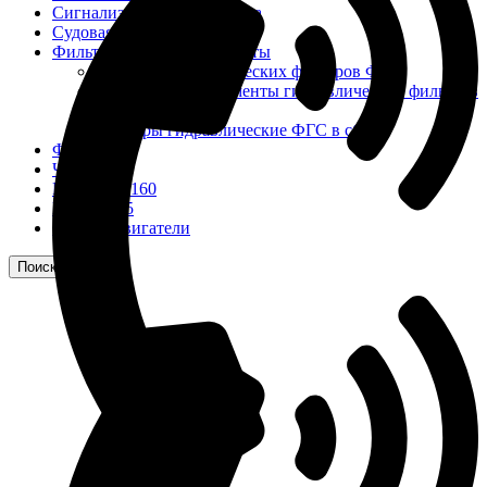
Сигнализация и автоматика
Судовая запорная арматура
Фильтры и фильтроэлементы
Корпусы гидравлических фильтров ФГС
Фильтрующие элементы гидравлических фильтров
ФГС
Фильтры гидравлические ФГС в сборе
Фонари
ЧН 25/34
Шкода 6S-160
Шкода-275
Электродвигатели
Поиск