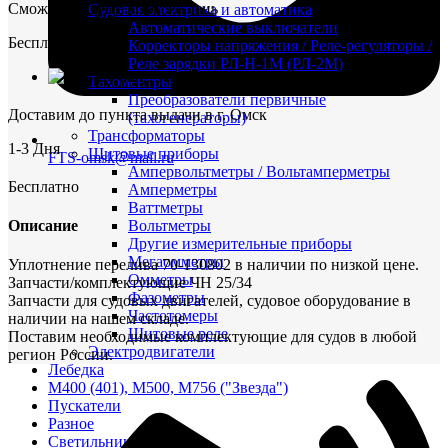
Сможете забрать в тот же день
Судовая электрика и автоматика
Автоматические выключатели
Бесплатно
Корректоры напряжения / Реле-регуляторы /
Реле зарядки РЛ-Н-1М (РЛ-2М)
Доставка ТК
Тахоментры
Преобразователи первичные
Доставим до пункта выдачи в г. Омск
(тахогенераторы)
Трансформаторы
1-3 Дня
Щитовые приборы
FTS-omsk@mail.ru
Ампервольтметры / Вольтамперметры
Бесплатно
Амперметры
Ваттметры
Описание
Вольтметры
Другие измерительные приборы
Мегаомметры
Уплотнение перелива 70-130802 в наличии по низкой цене.
Омметры
Запчасти/комплектующие ЧН 25/34
Фазометры
Запчасти для судовых двигателей, судовое оборудование в
Частотомеры
наличии на нашем складе.
Щитовые реле
Поставим необходимые комплектующие для судов в любой
Электродвигатели
регион России.
Лебедка
М400 (401), М500, М756 ("Звезда")
Пускатели
Разное
Светильники судовые