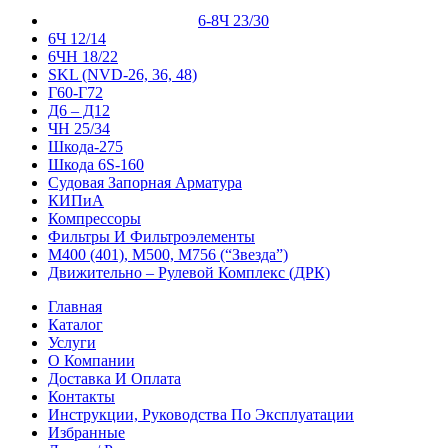
6-8Ч 23/30
6Ч 12/14
6ЧН 18/22
SKL (NVD-26, 36, 48)
Г60-Г72
Д6 – Д12
ЧН 25/34
Шкода-275
Шкода 6S-160
Судовая Запорная Арматура
КИПиА
Компрессоры
Фильтры И Фильтроэлементы
М400 (401), М500, М756 (“Звезда”)
Движительно – Рулевой Комплекс (ДРК)
Главная
Каталог
Услуги
О Компании
Доставка И Оплата
Контакты
Инструкции, Руководства По Эксплуатации
Избранные