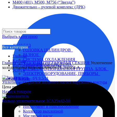
М400 (401), М500, М756 (“Звезда”)
Движительно – рулевой комплекс (ДРК)
Выбрать категорию
4Ч 10,5/13
Все категории
ГОЛОВКА ЦИЛИНДРОВ
РАЗНОЕ
Главная
СИСТЕМА ОХЛАЖДЕНИЯ
Каталог
Главная
6-8Ч 23/30
НАГНЕТАЮЩАЯ СЕКЦИЯ
Уплотнение
ТОПЛИВНАЯ СИСТЕМА
Инструкции и руководства
холодильника водо-масляного 21-760004-А
ЦИЛИНДРО-ПОРШНЕВАЯ ГРУППА, БЛОК
Услуги
ЭЛЕКТРООБОРУДОВАНИЕ, ПРИБОРЫ
4Ч 8,5/11 – 6Ч 9.5/11
Заказать детали
Уплотнение торцевое водяного насоса наружного контура
Вал коленчатый
Цена по запросу
Вал распределительный
Назад к товарам
Водяной насос
Глушитель
Кольцо уплотнительное 1СА25х42-10
Цена по запросу
Головка цилиндра
Инструмент и приспособление
Коллектор выхлопной
Масляный насос