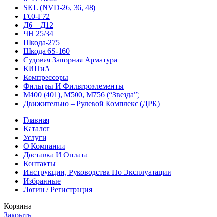
SKL (NVD-26, 36, 48)
Г60-Г72
Д6 – Д12
ЧН 25/34
Шкода-275
Шкода 6S-160
Судовая Запорная Арматура
КИПиА
Компрессоры
Фильтры И Фильтроэлементы
М400 (401), М500, М756 (“Звезда”)
Движительно – Рулевой Комплекс (ДРК)
Главная
Каталог
Услуги
О Компании
Доставка И Оплата
Контакты
Инструкции, Руководства По Эксплуатации
Избранные
Логин / Регистрация
Корзина
Закрыть