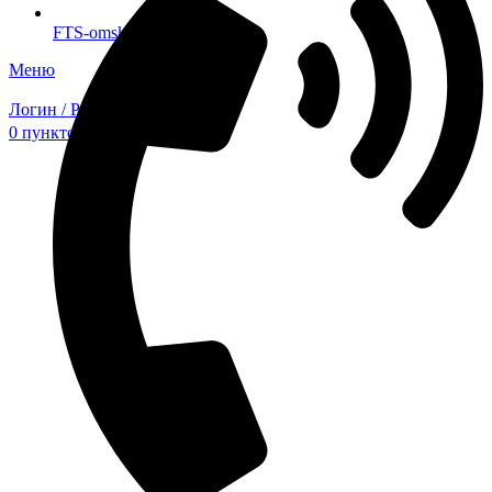
FTS-omsk@mail.ru
Меню
Логин / Регистрация
0
пунктов
0,00
₽