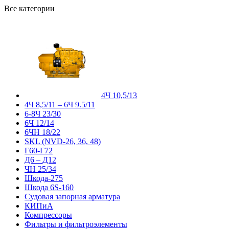
Все категории
4Ч 10,5/13
4Ч 8,5/11 – 6Ч 9.5/11
6-8Ч 23/30
6Ч 12/14
6ЧН 18/22
SKL (NVD-26, 36, 48)
Г60-Г72
Д6 – Д12
ЧН 25/34
Шкода-275
Шкода 6S-160
Судовая запорная арматура
КИПиА
Компрессоры
Фильтры и фильтроэлементы