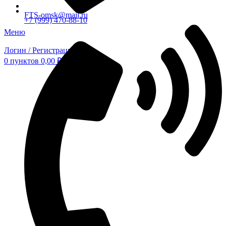
FTS-omsk@mail.ru
+7 (999) 470-88-10
Меню
Логин / Регистрация
0
пунктов
0,00
₽