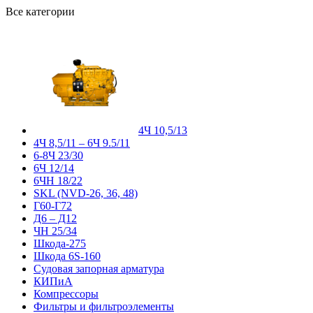
Все категории
4Ч 10,5/13
4Ч 8,5/11 – 6Ч 9.5/11
6-8Ч 23/30
6Ч 12/14
6ЧН 18/22
SKL (NVD-26, 36, 48)
Г60-Г72
Д6 – Д12
ЧН 25/34
Шкода-275
Шкода 6S-160
Судовая запорная арматура
КИПиА
Компрессоры
Фильтры и фильтроэлементы