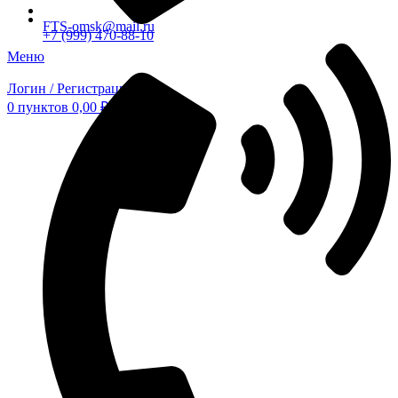
FTS-omsk@mail.ru
+7 (999) 470-88-10
Меню
Логин / Регистрация
0
пунктов
0,00
₽