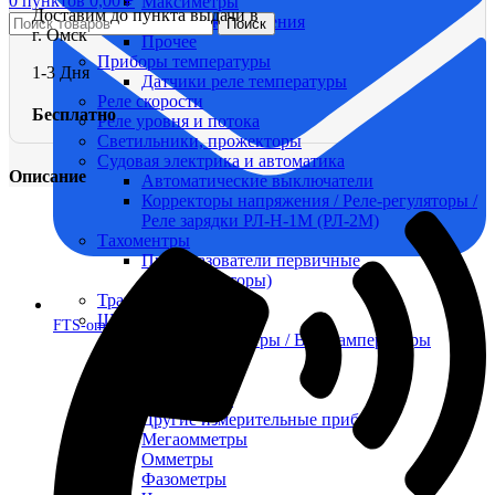
0
пунктов
0,00
₽
Максиметры
Доставим до пункта выдачи в
Приемники давления
Поиск
г. Омск
Прочее
Приборы температуры
1-3 Дня
Датчики реле температуры
Реле скорости
Бесплатно
Реле уровня и потока
Светильники, прожекторы
Судовая электрика и автоматика
Описание
Автоматические выключатели
Корректоры напряжения / Реле-регуляторы /
Реле зарядки РЛ-Н-1М (РЛ-2М)
Тахоментры
Преобразователи первичные
(тахогенераторы)
Трансформаторы
Щитовые приборы
FTS-omsk@mail.ru
Ампервольтметры / Вольтамперметры
Амперметры
Ваттметры
Вольтметры
Другие измерительные приборы
Мегаомметры
Омметры
Фазометры