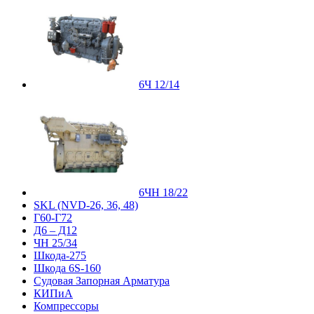
6Ч 12/14
6ЧН 18/22
SKL (NVD-26, 36, 48)
Г60-Г72
Д6 – Д12
ЧН 25/34
Шкода-275
Шкода 6S-160
Судовая Запорная Арматура
КИПиА
Компрессоры