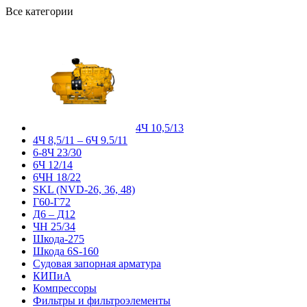
Все категории
4Ч 10,5/13
4Ч 8,5/11 – 6Ч 9.5/11
6-8Ч 23/30
6Ч 12/14
6ЧН 18/22
SKL (NVD-26, 36, 48)
Г60-Г72
Д6 – Д12
ЧН 25/34
Шкода-275
Шкода 6S-160
Судовая запорная арматура
КИПиА
Компрессоры
Фильтры и фильтроэлементы