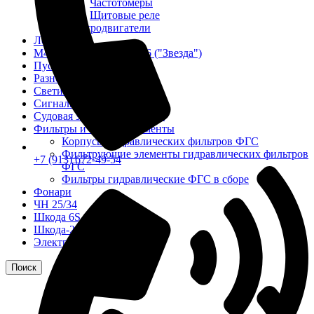
Частотомеры
Щитовые реле
Электродвигатели
Лебедка
М400 (401), М500, М756 ("Звезда")
Пускатели
Разное
Светильники судовые
Сигнализация и автоматика
Судовая запорная арматура
Фильтры и фильтроэлементы
Корпусы гидравлических фильтров ФГС
Фильтрующие элементы гидравлических фильтров
+7 (913) 672-49-54
ФГС
Фильтры гидравлические ФГС в сборе
Фонари
ЧН 25/34
Шкода 6S-160
Шкода-275
Электродвигатели
Поиск