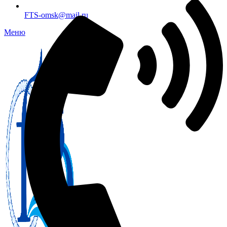
FTS-omsk@mail.ru
Меню