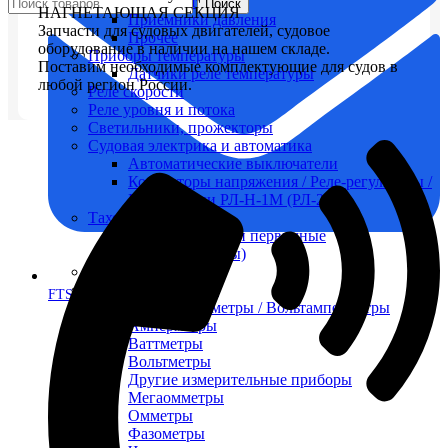
Максиметры
Поиск
НАГНЕТАЮЩАЯ СЕКЦИЯ
Приемники давления
Запчасти для судовых двигателей, судовое
Прочее
оборудование в наличии на нашем складе.
Приборы температуры
Поставим необходимые комплектующие для судов в
Датчики реле температуры
любой регион России.
Реле скорости
Реле уровня и потока
Светильники, прожекторы
Судовая электрика и автоматика
Автоматические выключатели
Корректоры напряжения / Реле-регуляторы /
Реле зарядки РЛ-Н-1М (РЛ-2М)
Тахоментры
Преобразователи первичные
(тахогенераторы)
Трансформаторы
Щитовые приборы
FTS-omsk@mail.ru
Ампервольтметры / Вольтамперметры
Амперметры
Ваттметры
Вольтметры
Другие измерительные приборы
Мегаомметры
Омметры
Фазометры