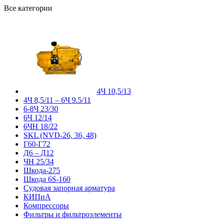
Все категории
4Ч 10,5/13
4Ч 8,5/11 – 6Ч 9.5/11
6-8Ч 23/30
6Ч 12/14
6ЧН 18/22
SKL (NVD-26, 36, 48)
Г60-Г72
Д6 – Д12
ЧН 25/34
Шкода-275
Шкода 6S-160
Судовая запорная арматура
КИПиА
Компрессоры
Фильтры и фильтроэлементы