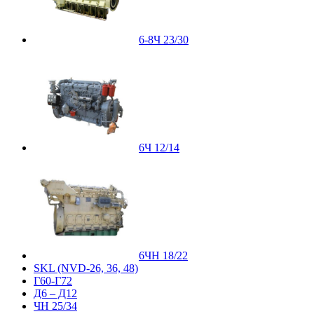
6-8Ч 23/30
6Ч 12/14
6ЧН 18/22
SKL (NVD-26, 36, 48)
Г60-Г72
Д6 – Д12
ЧН 25/34