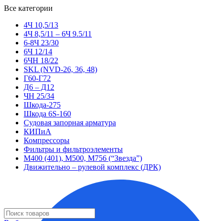
Все категории
4Ч 10,5/13
4Ч 8,5/11 – 6Ч 9.5/11
6-8Ч 23/30
6Ч 12/14
6ЧН 18/22
SKL (NVD-26, 36, 48)
Г60-Г72
Д6 – Д12
ЧН 25/34
Шкода-275
Шкода 6S-160
Судовая запорная арматура
КИПиА
Компрессоры
Фильтры и фильтроэлементы
М400 (401), М500, М756 (“Звезда”)
Движительно – рулевой комплекс (ДРК)