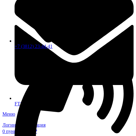
+7 (3812) 23-44-41
FTS-omsk@mail.ru
Меню
Логин / Регистрация
0
пунктов
0,00
₽