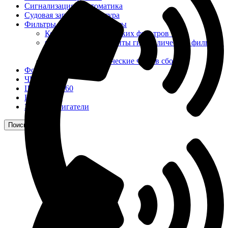
Сигнализация и автоматика
Судовая запорная арматура
Фильтры и фильтроэлементы
Корпусы гидравлических фильтров ФГС
Фильтрующие элементы гидравлических фильтров
ФГС
Фильтры гидравлические ФГС в сборе
Фонари
ЧН 25/34
Шкода 6S-160
Шкода-275
Электродвигатели
Поиск