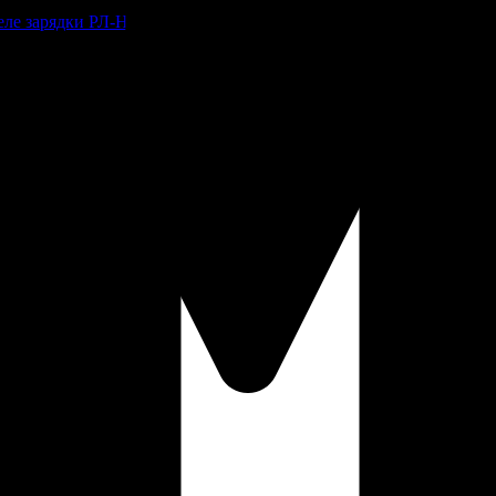
Реле зарядки РЛ-Н-1М (РЛ-2М)
оварам.