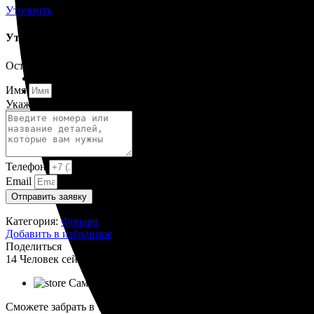
Корпусы гидравлических фильтров ФГС
Уточнить
Фильтрующие элементы гидравлических фильтров
Фильтры гидравлические ФГС в сборе
Уточнить срок поставки
Фонари
ЧН 25/34
Оставьте заявку и мы вам поможем.
Шкода 6S-160
Шкода-275
Имя
Электродвигатели
Укажите название или номера деталей
Поиск
Телефон
Email
Отправить заявку
Категория:
Фонари
Добавить в избранное
Поделиться
14
Человек сейчас смотрят этот товар!
Самовывоз
Сможете забрать в тот же день