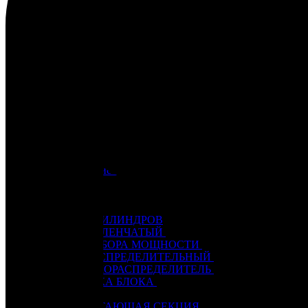
6Ч 12/14
ГОЛОВКА ЦИЛИНДРОВ
РЕВЕРС-РЕДУКТОР
СИСТЕМА ОХЛАЖДЕНИЯ
ТОПЛИВНАЯ СИСТЕМА
ЦИЛИНДРО-ПОРШНЕВАЯ ГРУППА, БЛОК
ЭЛЕКТРООБОРУДОВАНИЕ, ПРИБОРЫ
6ЧН 18/22
НАГНЕТАЮЩАЯ СЕКЦИЯ
SKL (NVD-26, 36, 48)
NVD 26
NVD 36
NVD 48
Автоматические выключатели
Г60-Г72
Генераторы
Д6 – Д12
БЛОК ЦИЛИНДРОВ
ВАЛ КОЛЕНЧАТЫЙ
ВАЛ ОТБОРА МОЩНОСТИ
ВАЛ РАСПРЕДЕЛИТЕЛЬНЫЙ
ВОЗДУХОРАСПРЕДЕЛИТЕЛЬ
ГОЛОВКА БЛОКА
КАРТЕР
НАГНЕТАЮЩАЯ СЕКЦИЯ