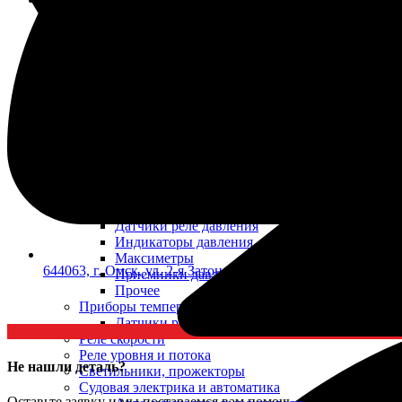
Автоматы, выключатели, переключатели, вилки, ро
Автоматы защиты сети
Вилки
Выключатели
Панели
Розетки
Соединительные коробки
Аппаратура связи, оповещения
Звукосигнальная аппаратура
Судовая телефония
Контакторы
Контакты
Приборы давления
Датчики реле давления
Индикаторы давления
Максиметры
644063, г. Омск, ул. 2-я Затонская, 1
Приемники давления
Прочее
Приборы температуры
Датчики реле температуры
Реле скорости
Реле уровня и потока
Не нашли деталь?
Светильники, прожекторы
Судовая электрика и автоматика
Оставьте заявку и мы постараемся вам помочь.