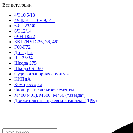
Все категории
4Ч 10,5/13
4Ч 8,5/11 – 6Ч 9.5/11
6-8Ч 23/30
6Ч 12/14
6ЧН 18/22
SKL (NVD-26, 36, 48)
Г60-Г72
Д6 – Д12
ЧН 25/34
Шкода-275
Шкода 6S-160
Судовая запорная арматура
КИПиА
Компрессоры
Фильтры и фильтроэлементы
М400 (401), М500, М756 (“Звезда”)
Движительно – рулевой комплекс (ДРК)