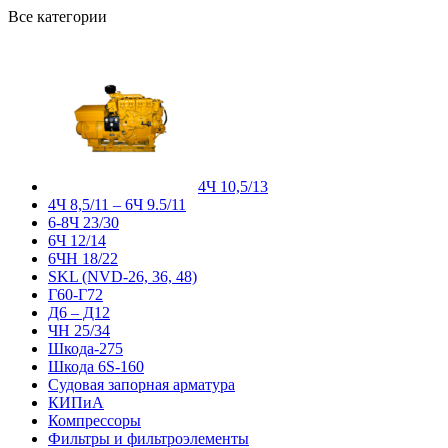
Все категории
4Ч 10,5/13
4Ч 8,5/11 – 6Ч 9.5/11
6-8Ч 23/30
6Ч 12/14
6ЧН 18/22
SKL (NVD-26, 36, 48)
Г60-Г72
Д6 – Д12
ЧН 25/34
Шкода-275
Шкода 6S-160
Судовая запорная арматура
КИПиА
Компрессоры
Фильтры и фильтроэлементы