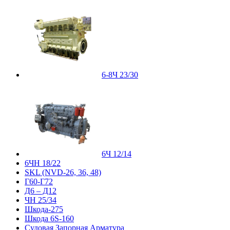
6-8Ч 23/30
6Ч 12/14
6ЧН 18/22
SKL (NVD-26, 36, 48)
Г60-Г72
Д6 – Д12
ЧН 25/34
Шкода-275
Шкода 6S-160
Судовая Запорная Арматура