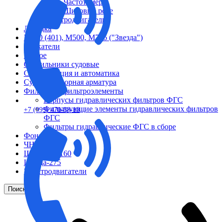
Частотомеры
Щитовые реле
Электродвигатели
Лебедка
М400 (401), М500, М756 ("Звезда")
Пускатели
Разное
Светильники судовые
Сигнализация и автоматика
Судовая запорная арматура
Фильтры и фильтроэлементы
Корпусы гидравлических фильтров ФГС
Фильтрующие элементы гидравлических фильтров
+7 (999) 470-88-10
ФГС
Фильтры гидравлические ФГС в сборе
Фонари
ЧН 25/34
Шкода 6S-160
Шкода-275
Электродвигатели
Поиск