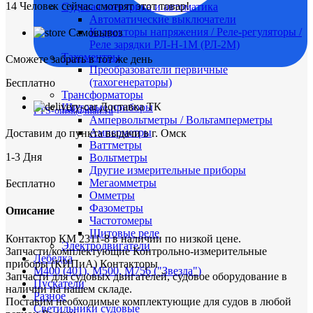
14
Человек сейчас смотрят этот товар!
Судовая электрика и автоматика
Автоматические выключатели
Корректоры напряжения / Реле-регуляторы /
Самовывоз
Реле зарядки РЛ-Н-1М (РЛ-2М)
Тахоментры
Сможете забрать в тот же день
Преобразователи первичные
(тахогенераторы)
Бесплатно
Трансформаторы
Доставка ТК
Щитовые приборы
FTS-omsk@mail.ru
Ампервольтметры / Вольтамперметры
Амперметры
Доставим до пункта выдачи в г. Омск
Ваттметры
1-3 Дня
Вольтметры
Другие измерительные приборы
Мегаомметры
Бесплатно
Омметры
Фазометры
Описание
Частотомеры
Щитовые реле
Контактор КМ 2311-8 в наличии по низкой цене.
Электродвигатели
Запчасти/комплектующие Контрольно-измерительные
Лебедка
приборы (КИПиА) Контакторы
М400 (401), М500, М756 ("Звезда")
Запчасти для судовых двигателей, судовое оборудование в
Пускатели
наличии на нашем складе.
Разное
Поставим необходимые комплектующие для судов в любой
Светильники судовые