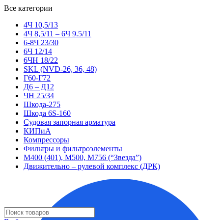
Все категории
4Ч 10,5/13
4Ч 8,5/11 – 6Ч 9.5/11
6-8Ч 23/30
6Ч 12/14
6ЧН 18/22
SKL (NVD-26, 36, 48)
Г60-Г72
Д6 – Д12
ЧН 25/34
Шкода-275
Шкода 6S-160
Судовая запорная арматура
КИПиА
Компрессоры
Фильтры и фильтроэлементы
М400 (401), М500, М756 (“Звезда”)
Движительно – рулевой комплекс (ДРК)