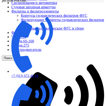
регион России.
Сигнализация и автоматика
Судовая запорная арматура
Фильтры и фильтроэлементы
Корпусы гидравлических фильтров ФГС
Фильтрующие элементы гидравлических фильтров
ФГС
Фильтры гидравлические ФГС в сборе
Фонари
ЧН 25/34
Шкода 6S-160
Шкода-275
Электродвигатели
Поиск
+7 (913) 672-49-54