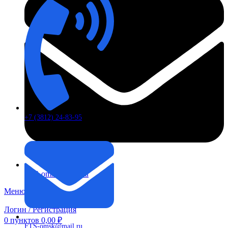
+7 (3812) 24-83-95
FTS-omsk@mail.ru
Меню
Логин / Регистрация
0
пунктов
0,00
₽
FTS-omsk@mail.ru