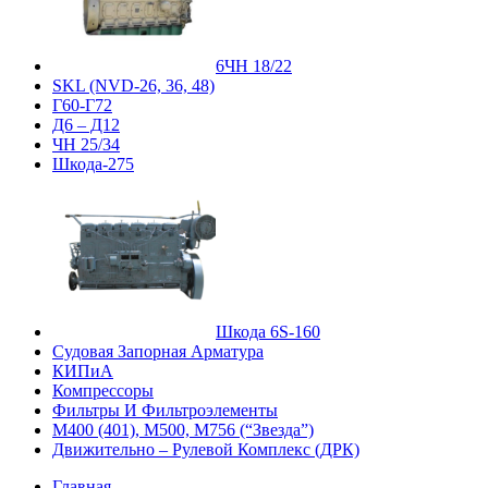
6ЧН 18/22
SKL (NVD-26, 36, 48)
Г60-Г72
Д6 – Д12
ЧН 25/34
Шкода-275
Шкода 6S-160
Судовая Запорная Арматура
КИПиА
Компрессоры
Фильтры И Фильтроэлементы
М400 (401), М500, М756 (“Звезда”)
Движительно – Рулевой Комплекс (ДРК)
Главная