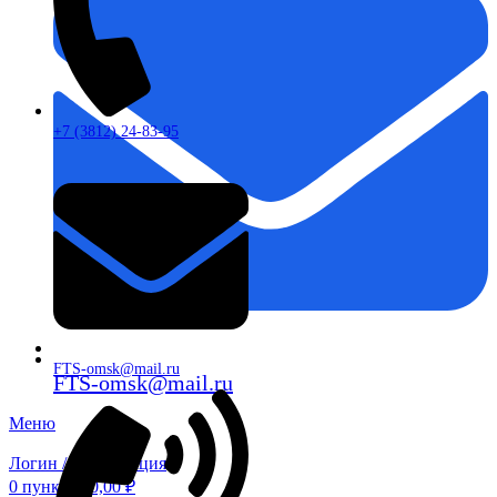
+7 (3812) 24-83-95
FTS-omsk@mail.ru
FTS-omsk@mail.ru
Меню
Логин / Регистрация
0
пунктов
0,00
₽