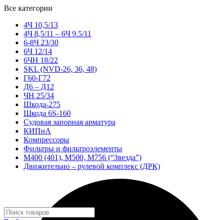
Все категории
4Ч 10,5/13
4Ч 8,5/11 – 6Ч 9.5/11
6-8Ч 23/30
6Ч 12/14
6ЧН 18/22
SKL (NVD-26, 36, 48)
Г60-Г72
Д6 – Д12
ЧН 25/34
Шкода-275
Шкода 6S-160
Судовая запорная арматура
КИПиА
Компрессоры
Фильтры и фильтроэлементы
М400 (401), М500, М756 (“Звезда”)
Движительно – рулевой комплекс (ДРК)