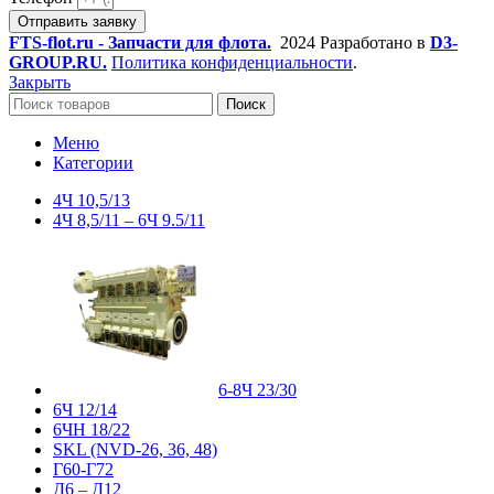
Отправить заявку
FTS-flot.ru - Запчасти для флота.
2024 Разработано в
D3-
GROUP.RU.
Политика конфиденциальности
.
Закрыть
Поиск
Меню
Категории
4Ч 10,5/13
4Ч 8,5/11 – 6Ч 9.5/11
6-8Ч 23/30
6Ч 12/14
6ЧН 18/22
SKL (NVD-26, 36, 48)
Г60-Г72
Д6 – Д12