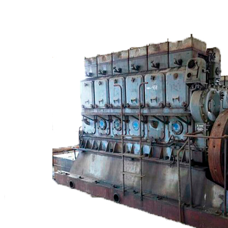
Сигнализация и автоматика
Судовая запорная арматура
Фильтры и фильтроэлементы
Корпусы гидравлических фильтров ФГС
Фильтрующие элементы гидравлических фильтров
ФГС
Фильтры гидравлические ФГС в сборе
Фонари
ЧН 25/34
Шкода 6S-160
Шкода-275
Электродвигатели
Поиск