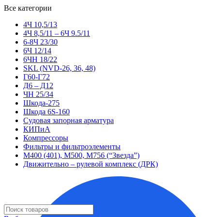
Все категории
4Ч 10,5/13
4Ч 8,5/11 – 6Ч 9.5/11
6-8Ч 23/30
6Ч 12/14
6ЧН 18/22
SKL (NVD-26, 36, 48)
Г60-Г72
Д6 – Д12
ЧН 25/34
Шкода-275
Шкода 6S-160
Судовая запорная арматура
КИПиА
Компрессоры
Фильтры и фильтроэлементы
М400 (401), М500, М756 (“Звезда”)
Движительно – рулевой комплекс (ДРК)