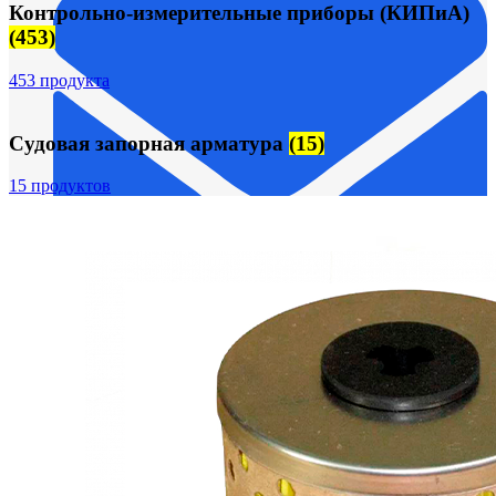
Контрольно-измерительные приборы (КИПиА)
(453)
453 продукта
Судовая запорная арматура
(15)
15 продуктов
FTS-omsk@mail.ru
Меню