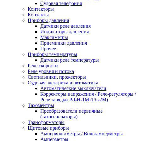
Судовая телефония
Контакторы
Контакты
Приборы давления
Датчики реле давления
Индикаторы давления
Максиметры
Приемники давления
Прочее
Приборы температуры
Датчики реле температуры
Реле скорости
Реле уровня и потока
Светильники, прожекторы
Судовая электрика и автоматика
Автоматические выключатели
Корректоры напряжения / Реле-регуляторы /
Реле зарядки РЛ-Н-1М (РЛ-2М)
Тахоментры
Преобразователи первичные
(тахогенераторы)
Трансформаторы
Щитовые приборы
Ампервольтметры / Вольтамперметры
Амперметры