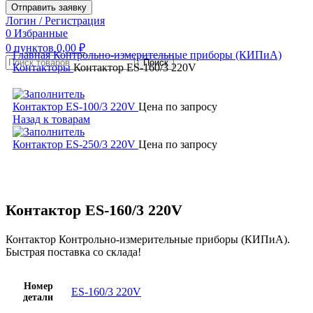
Отправить заявку
Логин / Регистрация
0
Избранные
0
пунктов
0,00
₽
Главная
Контрольно-измерительные приборы (КИПиА)
Поиск
Контакторы
Контактор ES-160/3 220V
Контактор ES-100/3 220V
Цена по запросу
Назад к товарам
Контактор ES-250/3 220V
Цена по запросу
Увеличить
Контактор ES-160/3 220V
Контактор Контрольно-измерительные приборы (КИПиА).
Быстрая поставка со склада!
Номер
ES-160/3 220V
детали