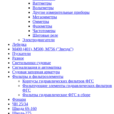
Ваттметры
Вольтметры
Другие измерительные приборы
Мегаомметры
Омметры
Фазометры
Частотомеры
Щитовые реле
Электродвигатели
Лебедка
М400 (401), М500, М756 ("Звезда")
Пускатели
Разное
Светильники судовые
Сигнализация и автоматика
Судовая запорная арматура
Фильтры и фильтроэлементы
Корпусы гидравлических фильтров ФГС
Фильтрующие элементы гидравлических фильтров
ФГС
Фильтры гидравлические ФГС в сборе
Фонари
ЧН 25/34
Шкода 6S-160
Шкода-275