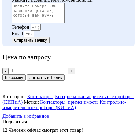
Телефон
Email
Отправить заявку
Цена по запросу
Количество
товара
В корзину
Заказать в 1 клик
Контактор
ES-
160/3
Категории:
Контакторы
,
Контрольно-измерительные приборы
220V
(КИПиА)
Метки:
Контакторы
,
применимость Контрольно-
измерительные приборы (КИПиА)
Добавить в избранное
Поделиться
12
Человек сейчас смотрят этот товар!