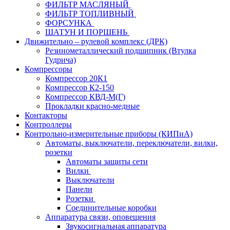
ФИЛЬТР МАСЛЯНЫЙ
ФИЛЬТР ТОПЛИВНЫЙ
ФОРСУНКА
ШАТУН И ПОРШЕНЬ
Движительно – рулевой комплекс (ДРК)
Резинометаллический подшипник (Втулка
Гудрича)
Компрессоры
Компрессор 20К1
Компрессор К2-150
Компрессор КВД-М(Г)
Прокладки красно-медные
Контакторы
Контроллеры
Контрольно-измерительные приборы (КИПиА)
Автоматы, выключатели, переключатели, вилки,
розетки
Автоматы защиты сети
Вилки
Выключатели
Панели
Розетки
Соединительные коробки
Аппаратура связи, оповещения
Звукосигнальная аппаратура