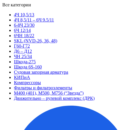
Все категории
4Ч 10,5/13
4Ч 8,5/11 – 6Ч 9.5/11
6-8Ч 23/30
6Ч 12/14
6ЧН 18/22
SKL (NVD-26, 36, 48)
Г60-Г72
Д6 – Д12
ЧН 25/34
Шкода-275
Шкода 6S-160
Судовая запорная арматура
КИПиА
Компрессоры
Фильтры и фильтроэлементы
М400 (401), М500, М756 (“Звезда”)
Движительно – рулевой комплекс (ДРК)