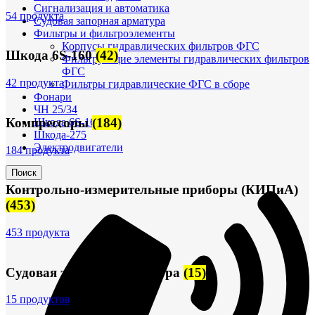
Сигнализация и автоматика
54 продукта
Судовая запорная арматура
Фильтры и фильтроэлементы
Корпусы гидравлических фильтров ФГС
Шкода 6S-160
(42)
Фильтрующие элементы гидравлических фильтров
ФГС
42 продукта
Фильтры гидравлические ФГС в сборе
Фонари
ЧН 25/34
Компрессоры
(184)
Шкода 6S-160
Шкода-275
Электродвигатели
184 продукта
Поиск
Контрольно-измерительные приборы (КИПиА)
(453)
453 продукта
Судовая запорная арматура
(15)
15 продуктов