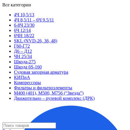
Все категории
4Ч 10,5/13
4Ч 8,5/11 – 6Ч 9.5/11
6-8Ч 23/30
6Ч 12/14
6ЧН 18/22
SKL (NVD-26, 36, 48)
Г60-Г72
Д6 – Д12
ЧН 25/34
Шкода-275
Шкода 6S-160
Судовая запорная арматура
КИПиА
Компрессоры
Фильтры и фильтроэлементы
М400 (401), М500, М756 (“Звезда”)
Движительно – рулевой комплекс (ДРК)