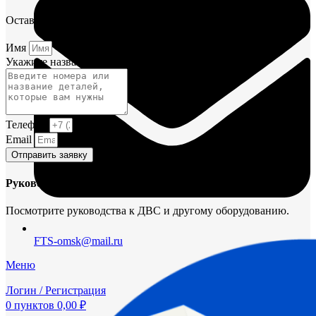
Оставьте заявку и мы постараемся вам помочь.
Имя
Укажите название или номера деталей
Телефон
Email
Отправить заявку
Руководства и инструкции
Посмотрите руководства к ДВС и другому оборудованию.
FTS-omsk@mail.ru
Меню
Логин / Регистрация
0
пунктов
0,00
₽