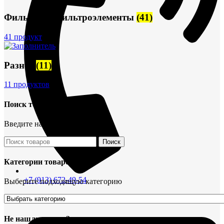
Фильтры и фильтроэлементы
(41)
41 продукт
Разное
(11)
11 продуктов
Поиск товаров
Введите название детали
Поиск
Категории товаров
+7 (913) 672-49-54
Выберите подходящую категорию
Не нашли деталь?