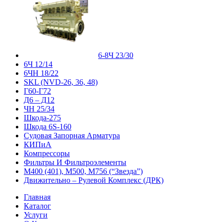
6-8Ч 23/30
6Ч 12/14
6ЧН 18/22
SKL (NVD-26, 36, 48)
Г60-Г72
Д6 – Д12
ЧН 25/34
Шкода-275
Шкода 6S-160
Судовая Запорная Арматура
КИПиА
Компрессоры
Фильтры И Фильтроэлементы
М400 (401), М500, М756 (“Звезда”)
Движительно – Рулевой Комплекс (ДРК)
Главная
Каталог
Услуги