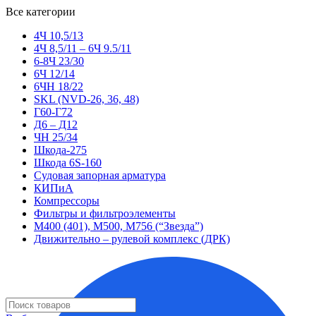
Все категории
4Ч 10,5/13
4Ч 8,5/11 – 6Ч 9.5/11
6-8Ч 23/30
6Ч 12/14
6ЧН 18/22
SKL (NVD-26, 36, 48)
Г60-Г72
Д6 – Д12
ЧН 25/34
Шкода-275
Шкода 6S-160
Судовая запорная арматура
КИПиА
Компрессоры
Фильтры и фильтроэлементы
М400 (401), М500, М756 (“Звезда”)
Движительно – рулевой комплекс (ДРК)