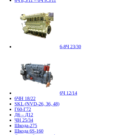
4Ч 8,5/11 – 6Ч 9.5/11
6-8Ч 23/30
6Ч 12/14
6ЧН 18/22
SKL (NVD-26, 36, 48)
Г60-Г72
Д6 – Д12
ЧН 25/34
Шкода-275
Шкода 6S-160