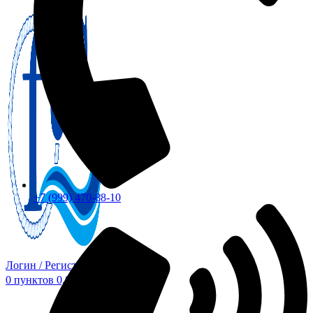
+7 (999) 470-88-10
Логин / Регистрация
0
пунктов
0,00
₽