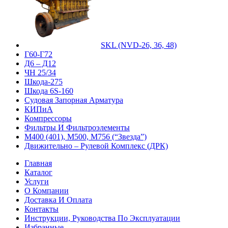
SKL (NVD-26, 36, 48)
Г60-Г72
Д6 – Д12
ЧН 25/34
Шкода-275
Шкода 6S-160
Судовая Запорная Арматура
КИПиА
Компрессоры
Фильтры И Фильтроэлементы
М400 (401), М500, М756 (“Звезда”)
Движительно – Рулевой Комплекс (ДРК)
Главная
Каталог
Услуги
О Компании
Доставка И Оплата
Контакты
Инструкции, Руководства По Эксплуатации
Избранные