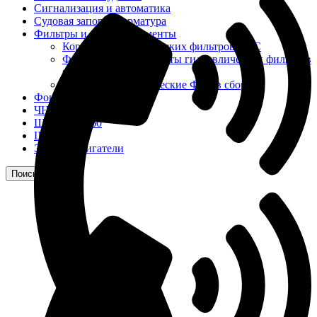
Сигнализация и автоматика
Судовая запорная арматура
Фильтры и фильтроэлементы
Корпусы гидравлических фильтров ФГС
Фильтрующие элементы гидравлических фильтров
ФГС
Фильтры гидравлические ФГС в сборе
Фонари
ЧН 25/34
Шкода 6S-160
Шкода-275
Электродвигатели
Поиск