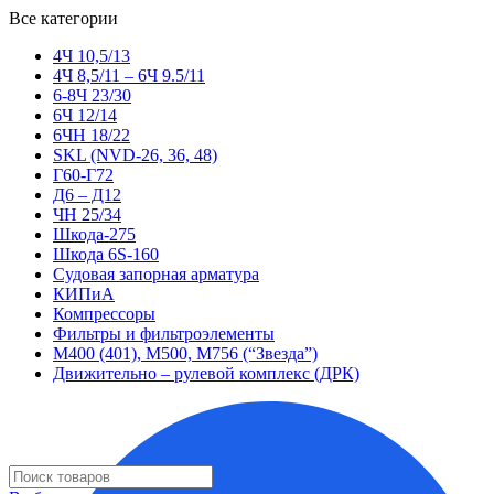
Все категории
4Ч 10,5/13
4Ч 8,5/11 – 6Ч 9.5/11
6-8Ч 23/30
6Ч 12/14
6ЧН 18/22
SKL (NVD-26, 36, 48)
Г60-Г72
Д6 – Д12
ЧН 25/34
Шкода-275
Шкода 6S-160
Судовая запорная арматура
КИПиА
Компрессоры
Фильтры и фильтроэлементы
М400 (401), М500, М756 (“Звезда”)
Движительно – рулевой комплекс (ДРК)