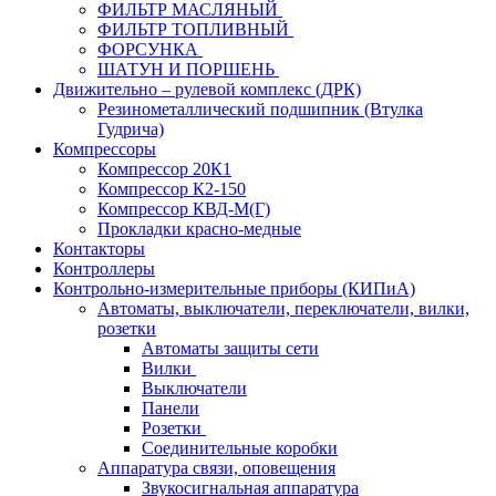
ФИЛЬТР МАСЛЯНЫЙ
ФИЛЬТР ТОПЛИВНЫЙ
ФОРСУНКА
ШАТУН И ПОРШЕНЬ
Движительно – рулевой комплекс (ДРК)
Резинометаллический подшипник (Втулка
Гудрича)
Компрессоры
Компрессор 20К1
Компрессор К2-150
Компрессор КВД-М(Г)
Прокладки красно-медные
Контакторы
Контроллеры
Контрольно-измерительные приборы (КИПиА)
Автоматы, выключатели, переключатели, вилки,
розетки
Автоматы защиты сети
Вилки
Выключатели
Панели
Розетки
Соединительные коробки
Аппаратура связи, оповещения
Звукосигнальная аппаратура