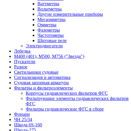
Ваттметры
Вольтметры
Другие измерительные приборы
Мегаомметры
Омметры
Фазометры
Частотомеры
Щитовые реле
Электродвигатели
Лебедка
М400 (401), М500, М756 ("Звезда")
Пускатели
Разное
Светильники судовые
Сигнализация и автоматика
Судовая запорная арматура
Фильтры и фильтроэлементы
Корпусы гидравлических фильтров ФГС
Фильтрующие элементы гидравлических фильтров
ФГС
Фильтры гидравлические ФГС в сборе
Фонари
ЧН 25/34
Шкода 6S-160
Шкода-275