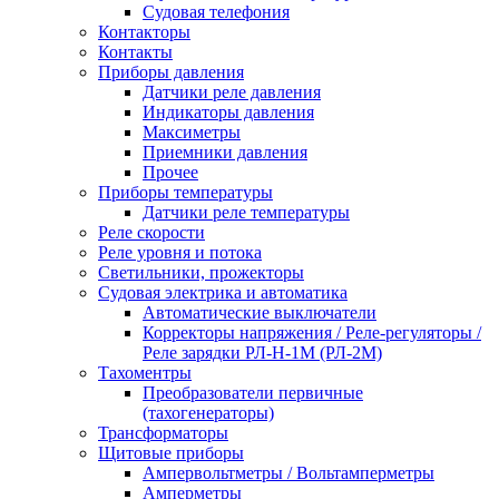
Судовая телефония
Контакторы
Контакты
Приборы давления
Датчики реле давления
Индикаторы давления
Максиметры
Приемники давления
Прочее
Приборы температуры
Датчики реле температуры
Реле скорости
Реле уровня и потока
Светильники, прожекторы
Судовая электрика и автоматика
Автоматические выключатели
Корректоры напряжения / Реле-регуляторы /
Реле зарядки РЛ-Н-1М (РЛ-2М)
Тахоментры
Преобразователи первичные
(тахогенераторы)
Трансформаторы
Щитовые приборы
Ампервольтметры / Вольтамперметры
Амперметры