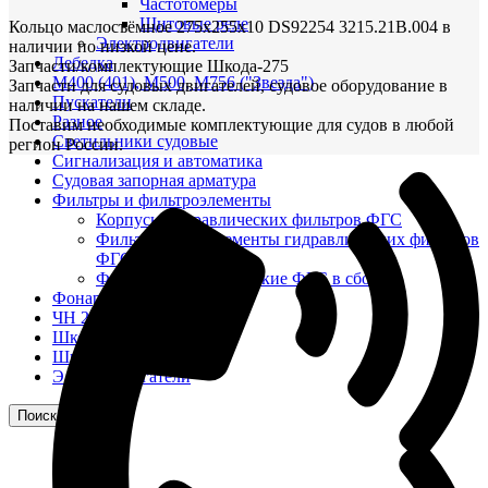
Частотомеры
Щитовые реле
Кольцо маслосъёмное 275х255х10 DS92254 3215.21В.004 в
Электродвигатели
наличии по низкой цене.
Лебедка
Запчасти/комплектующие Шкода-275
М400 (401), М500, М756 ("Звезда")
Запчасти для судовых двигателей, судовое оборудование в
Пускатели
наличии на нашем складе.
Разное
Поставим необходимые комплектующие для судов в любой
Светильники судовые
регион России.
Сигнализация и автоматика
Судовая запорная арматура
Фильтры и фильтроэлементы
Корпусы гидравлических фильтров ФГС
Фильтрующие элементы гидравлических фильтров
ФГС
Фильтры гидравлические ФГС в сборе
Фонари
ЧН 25/34
Шкода 6S-160
Шкода-275
Электродвигатели
Поиск