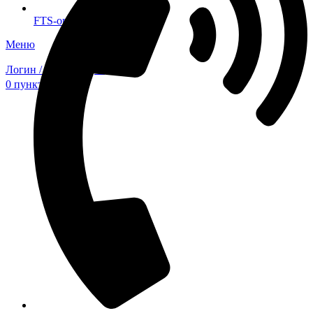
FTS-omsk@mail.ru
Меню
Логин / Регистрация
0
пунктов
0,00
₽