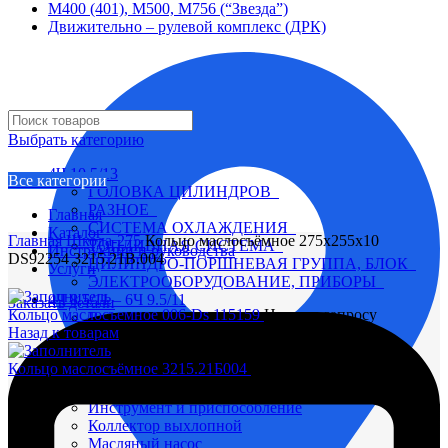
М400 (401), М500, М756 (“Звезда”)
Движительно – рулевой комплекс (ДРК)
Выбрать категорию
4Ч 10,5/13
Все категории
ГОЛОВКА ЦИЛИНДРОВ
РАЗНОЕ
Главная
СИСТЕМА ОХЛАЖДЕНИЯ
Каталог
Главная
Шкода-275
Кольцо маслосъёмное 275х255х10
ТОПЛИВНАЯ СИСТЕМА
Инструкции и руководства
DS92254 3215.21В.004
ЦИЛИНДРО-ПОРШНЕВАЯ ГРУППА, БЛОК
Услуги
ЭЛЕКТРООБОРУДОВАНИЕ, ПРИБОРЫ
4Ч 8,5/11 – 6Ч 9.5/11
Заказать детали
Кольцо маслосъемное 006-Ds 115159
Цена по запросу
Вал коленчатый
Назад к товарам
Вал распределительный
Водяной насос
Кольцо маслосъёмное 3215.21Б004
Цена по запросу
Глушитель
Головка цилиндра
Инструмент и приспособление
Коллектор выхлопной
Увеличить
Масляный насос