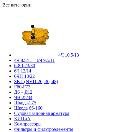
Все категории
4Ч 10,5/13
4Ч 8,5/11 – 6Ч 9.5/11
6-8Ч 23/30
6Ч 12/14
6ЧН 18/22
SKL (NVD-26, 36, 48)
Г60-Г72
Д6 – Д12
ЧН 25/34
Шкода-275
Шкода 6S-160
Судовая запорная арматура
КИПиА
Компрессоры
Фильтры и фильтроэлементы