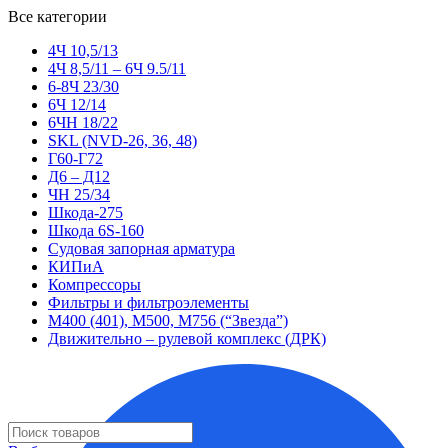
Все категории
4Ч 10,5/13
4Ч 8,5/11 – 6Ч 9.5/11
6-8Ч 23/30
6Ч 12/14
6ЧН 18/22
SKL (NVD-26, 36, 48)
Г60-Г72
Д6 – Д12
ЧН 25/34
Шкода-275
Шкода 6S-160
Судовая запорная арматура
КИПиА
Компрессоры
Фильтры и фильтроэлементы
М400 (401), М500, М756 (“Звезда”)
Движительно – рулевой комплекс (ДРК)