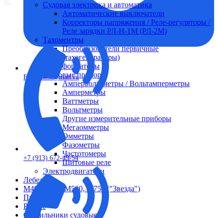
Судовая электрика и автоматика
Автоматические выключатели
Корректоры напряжения / Реле-регуляторы /
Реле зарядки РЛ-Н-1М (РЛ-2М)
Тахоментры
Преобразователи первичные
(тахогенераторы)
Трансформаторы
Щитовые приборы
FTS-omsk@mail.ru
Ампервольтметры / Вольтамперметры
Амперметры
Ваттметры
Вольтметры
Другие измерительные приборы
Мегаомметры
Омметры
Фазометры
Частотомеры
+7 (913) 672-49-54
Щитовые реле
Электродвигатели
Лебедка
М400 (401), М500, М756 ("Звезда")
Пускатели
Разное
Светильники судовые