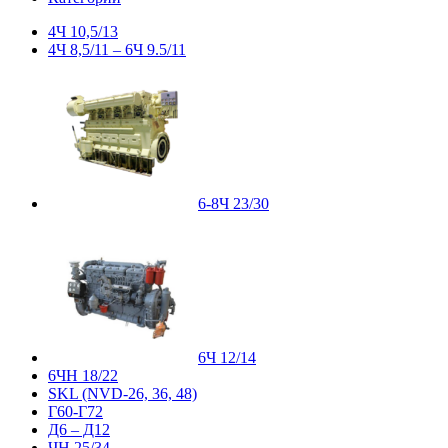
4Ч 10,5/13
4Ч 8,5/11 – 6Ч 9.5/11
6-8Ч 23/30
6Ч 12/14
6ЧН 18/22
SKL (NVD-26, 36, 48)
Г60-Г72
Д6 – Д12
ЧН 25/34