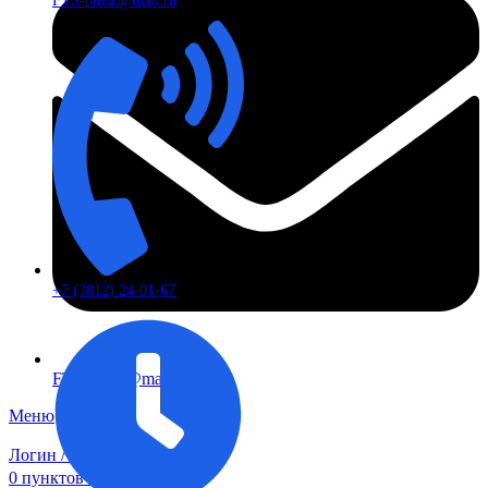
FTS-omsk@mail.ru
+7 (3812) 24-01-67
FTS-omsk@mail.ru
Меню
Логин / Регистрация
0
пунктов
0,00
₽