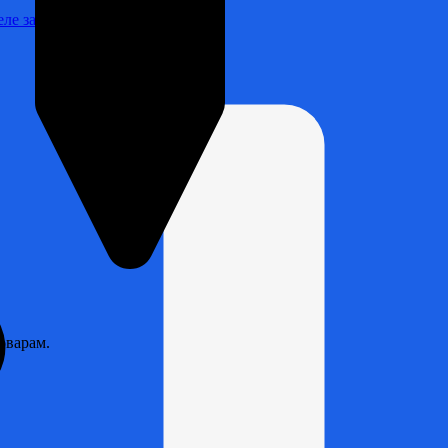
Реле зарядки РЛ-Н-1М (РЛ-2М)
оварам.