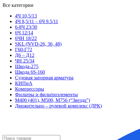
Все категории
4Ч 10,5/13
4Ч 8,5/11 – 6Ч 9.5/11
6-8Ч 23/30
6Ч 12/14
6ЧН 18/22
SKL (NVD-26, 36, 48)
Г60-Г72
Д6 – Д12
ЧН 25/34
Шкода-275
Шкода 6S-160
Судовая запорная арматура
КИПиА
Компрессоры
Фильтры и фильтроэлементы
М400 (401), М500, М756 (“Звезда”)
Движительно – рулевой комплекс (ДРК)