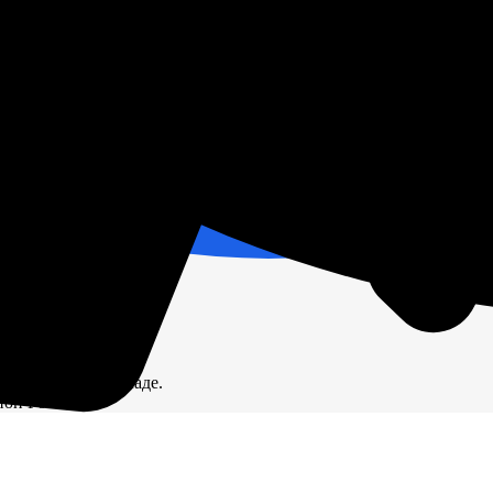
е.
ичии на нашем складе.
ион России.