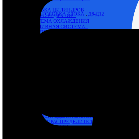
6Ч 12/14
ГОЛОВКА ЦИЛИНДРОВ
Назначение / тип
ГОЛОВКА БЛОКА
,
Д6-Д12
РЕВЕРС-РЕДУКТОР
СИСТЕМА ОХЛАЖДЕНИЯ
ТОПЛИВНАЯ СИСТЕМА
ЦИЛИНДРО-ПОРШНЕВАЯ ГРУППА, БЛОК
ЭЛЕКТРООБОРУДОВАНИЕ, ПРИБОРЫ
6ЧН 18/22
НАГНЕТАЮЩАЯ СЕКЦИЯ
SKL (NVD-26, 36, 48)
NVD 26
NVD 36
NVD 48
Автоматические выключатели
Г60-Г72
Генераторы
Д6 – Д12
БЛОК ЦИЛИНДРОВ
ВАЛ КОЛЕНЧАТЫЙ
ВАЛ ОТБОРА МОЩНОСТИ
ВАЛ РАСПРЕДЕЛИТЕЛЬНЫЙ
ВОЗДУХОРАСПРЕДЕЛИТЕЛЬ
ГОЛОВКА БЛОКА
КАРТЕР
НАГНЕТАЮЩАЯ СЕКЦИЯ