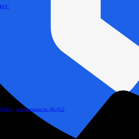
 ФГС
БЛОКА
,
применимость Д6-Д12