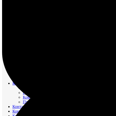
НАСОС ВОДЯНОЙ
НАСОС ЗАБОРТНОЙ ВОДЫ
НАСОС МАСЛЯНЫЙ
НАСОС ТОПЛИВНЫЙ
НАСОС ТОПЛИВОПОДКАЧИВАЮЩИЙ
НАСОС ЭЛЕКТРОМАСЛОПРОКАЧИВАЮЩИЙ
ОХЛАДИТЕЛИ
РЕВЕРС-РЕДУКТОР
ТРУБОПРОВОД ВОДЯНОЙ
ТРУБОПРОВОД ВОЗДУШНЫЙ
ТРУБОПРОВОД ТОПЛИВНЫЙ
ФИЛЬТР МАСЛЯНЫЙ
ФИЛЬТР ТОПЛИВНЫЙ
ФОРСУНКА
ШАТУН И ПОРШЕНЬ
Движительно – рулевой комплекс (ДРК)
Резинометаллический подшипник (Втулка Гудрича)
Компрессоры
Компрессор 20К1
Компрессор К2-150
Компрессор КВД-М(Г)
Прокладки красно-медные
Контакторы
Контроллеры
Контрольно-измерительные приборы (КИПиА)