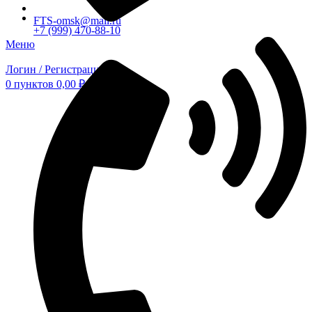
FTS-omsk@mail.ru
+7 (999) 470-88-10
Меню
Логин / Регистрация
0
пунктов
0,00
₽