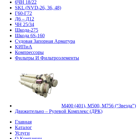
6ЧН 18/22
SKL (NVD-26, 36, 48)
Г60-Г72
Д6 – Д12
ЧН 25/34
Шкода-275
Шкода 6S-160
Судовая Запорная Арматура
КИПиА
Компрессоры
Фильтры И Фильтроэлементы
М400 (401), М500, М756 (“Звезда”)
Движительно – Рулевой Комплекс (ДРК)
Главная
Каталог
Услуги
О Компании