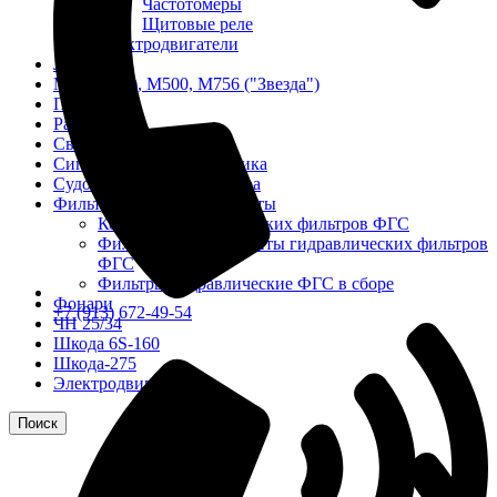
Частотомеры
Щитовые реле
Электродвигатели
Лебедка
М400 (401), М500, М756 ("Звезда")
Пускатели
Разное
Светильники судовые
Сигнализация и автоматика
Судовая запорная арматура
Фильтры и фильтроэлементы
Корпусы гидравлических фильтров ФГС
Фильтрующие элементы гидравлических фильтров
ФГС
Фильтры гидравлические ФГС в сборе
Фонари
+7 (913) 672-49-54
ЧН 25/34
Шкода 6S-160
Шкода-275
Электродвигатели
Поиск