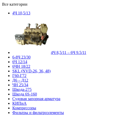
Все категории
4Ч 10,5/13
4Ч 8,5/11 – 6Ч 9.5/11
6-8Ч 23/30
6Ч 12/14
6ЧН 18/22
SKL (NVD-26, 36, 48)
Г60-Г72
Д6 – Д12
ЧН 25/34
Шкода-275
Шкода 6S-160
Судовая запорная арматура
КИПиА
Компрессоры
Фильтры и фильтроэлементы