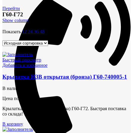
Перейти
Г60-Г72
Show column
Показать
12
24
36
48
Быстрый просмотр
Добавить в избранное
Крылатка НЗВ открытая (бронза) Г60-740005-1
В наличии
Цена по запросу
Крылатка НЗВ открытая (бронза) Г60-Г72. Быстрая поставка
со склада!
В корзину