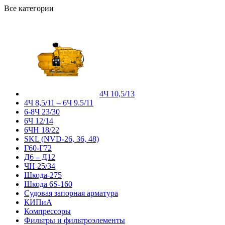
Все категории
4Ч 10,5/13
4Ч 8,5/11 – 6Ч 9.5/11
6-8Ч 23/30
6Ч 12/14
6ЧН 18/22
SKL (NVD-26, 36, 48)
Г60-Г72
Д6 – Д12
ЧН 25/34
Шкода-275
Шкода 6S-160
Судовая запорная арматура
КИПиА
Компрессоры
Фильтры и фильтроэлементы