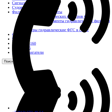
Сигнализация и автоматика
Судовая запорная арматура
Фильтры и фильтроэлементы
Корпусы гидравлических фильтров ФГС
Фильтрующие элементы гидравлических фильтров
ФГС
Фильтры гидравлические ФГС в сборе
Фонари
ЧН 25/34
Шкода 6S-160
Шкода-275
Электродвигатели
Поиск