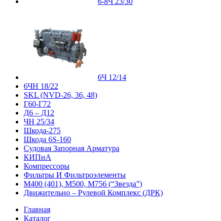
6-8Ч 23/30
6Ч 12/14
6ЧН 18/22
SKL (NVD-26, 36, 48)
Г60-Г72
Д6 – Д12
ЧН 25/34
Шкода-275
Шкода 6S-160
Судовая Запорная Арматура
КИПиА
Компрессоры
Фильтры И Фильтроэлементы
М400 (401), М500, М756 (“Звезда”)
Движительно – Рулевой Комплекс (ДРК)
Главная
Каталог