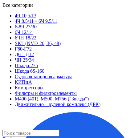
Все категории
4Ч 10,5/13
4Ч 8,5/11 – 6Ч 9.5/11
6-8Ч 23/30
6Ч 12/14
6ЧН 18/22
SKL (NVD-26, 36, 48)
Г60-Г72
Д6 – Д12
ЧН 25/34
Шкода-275
Шкода 6S-160
Судовая запорная арматура
КИПиА
Компрессоры
Фильтры и фильтроэлементы
М400 (401), М500, М756 (“Звезда”)
Движительно – рулевой комплекс (ДРК)