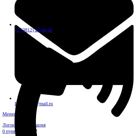
+7 (3812) 23-44-41
FTS-omsk@mail.ru
Меню
Логин / Регистрация
0
пунктов
0,00
₽