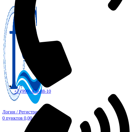
+7 (999) 470-88-10
Логин / Регистрация
0
пунктов
0,00
₽