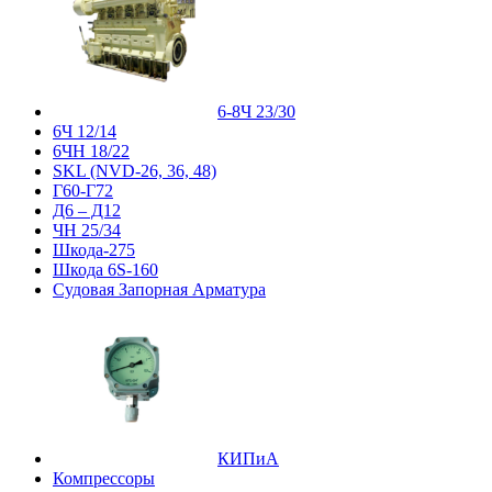
6-8Ч 23/30
6Ч 12/14
6ЧН 18/22
SKL (NVD-26, 36, 48)
Г60-Г72
Д6 – Д12
ЧН 25/34
Шкода-275
Шкода 6S-160
Судовая Запорная Арматура
КИПиА
Компрессоры