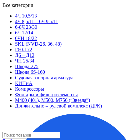
Все категории
4Ч 10,5/13
4Ч 8,5/11 – 6Ч 9.5/11
6-8Ч 23/30
6Ч 12/14
6ЧН 18/22
SKL (NVD-26, 36, 48)
Г60-Г72
Д6 – Д12
ЧН 25/34
Шкода-275
Шкода 6S-160
Судовая запорная арматура
КИПиА
Компрессоры
Фильтры и фильтроэлементы
М400 (401), М500, М756 (“Звезда”)
Движительно – рулевой комплекс (ДРК)