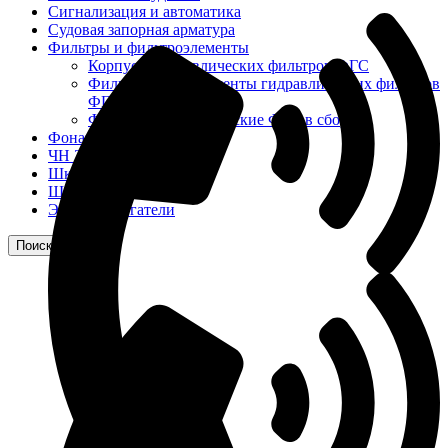
Сигнализация и автоматика
Судовая запорная арматура
Фильтры и фильтроэлементы
Корпусы гидравлических фильтров ФГС
Фильтрующие элементы гидравлических фильтров
ФГС
Фильтры гидравлические ФГС в сборе
Фонари
ЧН 25/34
Шкода 6S-160
Шкода-275
Электродвигатели
Поиск