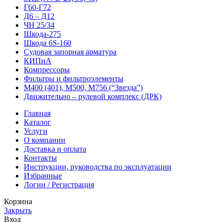
Г60-Г72
Д6 – Д12
ЧН 25/34
Шкода-275
Шкода 6S-160
Судовая запорная арматура
КИПиА
Компрессоры
Фильтры и фильтроэлементы
М400 (401), М500, М756 (“Звезда”)
Движительно – рулевой комплекс (ДРК)
Главная
Каталог
Услуги
О компании
Доставка и оплата
Контакты
Инструкции, руководства по эксплуатации
Избранные
Логин / Регистрация
Корзина
Закрыть
Вход