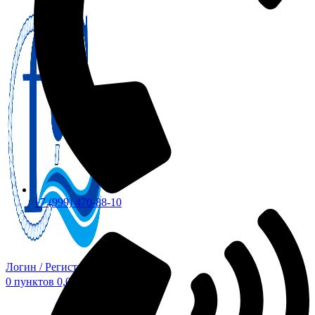
+7 (999) 470-88-10
Логин / Регистрация
0
пунктов
0,00
₽