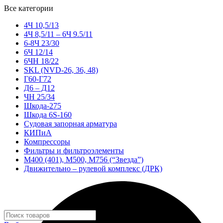
Все категории
4Ч 10,5/13
4Ч 8,5/11 – 6Ч 9.5/11
6-8Ч 23/30
6Ч 12/14
6ЧН 18/22
SKL (NVD-26, 36, 48)
Г60-Г72
Д6 – Д12
ЧН 25/34
Шкода-275
Шкода 6S-160
Судовая запорная арматура
КИПиА
Компрессоры
Фильтры и фильтроэлементы
М400 (401), М500, М756 (“Звезда”)
Движительно – рулевой комплекс (ДРК)