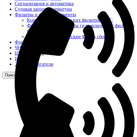
Сигнализация и автоматика
Судовая запорная арматура
Фильтры и фильтроэлементы
Корпусы гидравлических фильтров ФГС
Фильтрующие элементы гидравлических фильтров
ФГС
Фильтры гидравлические ФГС в сборе
Фонари
ЧН 25/34
Шкода 6S-160
Шкода-275
Электродвигатели
Поиск