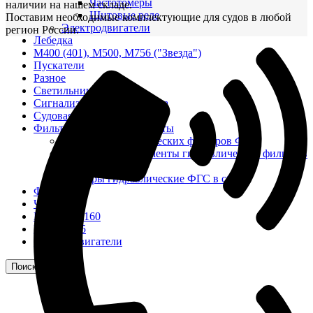
Частотомеры
наличии на нашем складе.
Щитовые реле
Поставим необходимые комплектующие для судов в любой
Электродвигатели
регион России.
Лебедка
М400 (401), М500, М756 ("Звезда")
Пускатели
Разное
Светильники судовые
Сигнализация и автоматика
Судовая запорная арматура
Фильтры и фильтроэлементы
Корпусы гидравлических фильтров ФГС
Фильтрующие элементы гидравлических фильтров
ФГС
Фильтры гидравлические ФГС в сборе
Фонари
ЧН 25/34
Шкода 6S-160
Шкода-275
Электродвигатели
Поиск