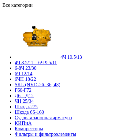
Все категории
4Ч 10,5/13
4Ч 8,5/11 – 6Ч 9.5/11
6-8Ч 23/30
6Ч 12/14
6ЧН 18/22
SKL (NVD-26, 36, 48)
Г60-Г72
Д6 – Д12
ЧН 25/34
Шкода-275
Шкода 6S-160
Судовая запорная арматура
КИПиА
Компрессоры
Фильтры и фильтроэлементы