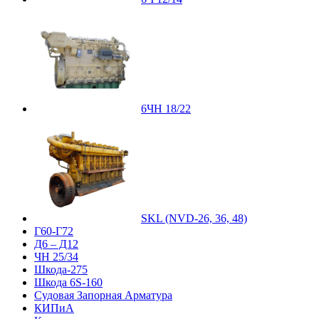
6ЧН 18/22
SKL (NVD-26, 36, 48)
Г60-Г72
Д6 – Д12
ЧН 25/34
Шкода-275
Шкода 6S-160
Судовая Запорная Арматура
КИПиА