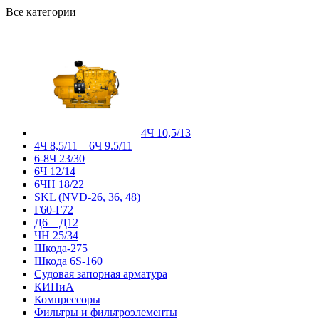
Все категории
4Ч 10,5/13
4Ч 8,5/11 – 6Ч 9.5/11
6-8Ч 23/30
6Ч 12/14
6ЧН 18/22
SKL (NVD-26, 36, 48)
Г60-Г72
Д6 – Д12
ЧН 25/34
Шкода-275
Шкода 6S-160
Судовая запорная арматура
КИПиА
Компрессоры
Фильтры и фильтроэлементы