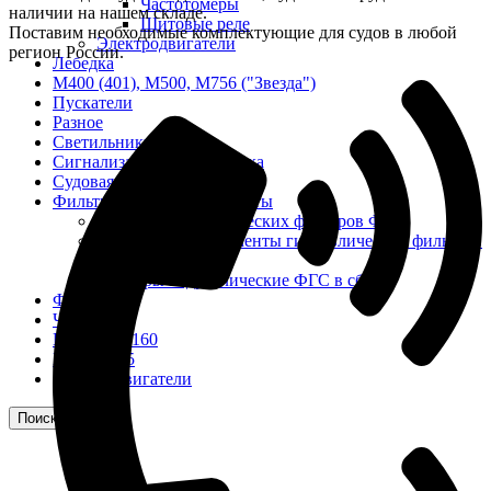
Частотомеры
наличии на нашем складе.
Щитовые реле
Поставим необходимые комплектующие для судов в любой
Электродвигатели
регион России.
Лебедка
М400 (401), М500, М756 ("Звезда")
Пускатели
Разное
Светильники судовые
Сигнализация и автоматика
Судовая запорная арматура
Фильтры и фильтроэлементы
Корпусы гидравлических фильтров ФГС
Фильтрующие элементы гидравлических фильтров
ФГС
Фильтры гидравлические ФГС в сборе
Фонари
ЧН 25/34
Шкода 6S-160
Шкода-275
Электродвигатели
Поиск