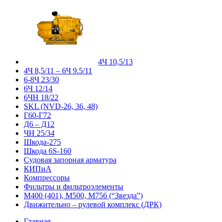
4Ч 10,5/13
4Ч 8,5/11 – 6Ч 9.5/11
6-8Ч 23/30
6Ч 12/14
6ЧН 18/22
SKL (NVD-26, 36, 48)
Г60-Г72
Д6 – Д12
ЧН 25/34
Шкода-275
Шкода 6S-160
Судовая запорная арматура
КИПиА
Компрессоры
Фильтры и фильтроэлементы
М400 (401), М500, М756 (“Звезда”)
Движительно – рулевой комплекс (ДРК)
Главная