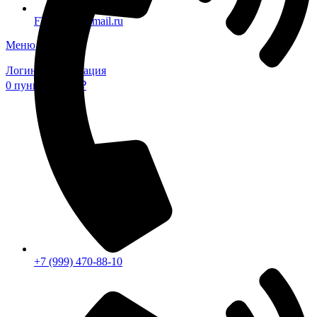
FTS-omsk@mail.ru
Меню
Логин / Регистрация
0
пунктов
0,00
₽
+7 (999) 470-88-10