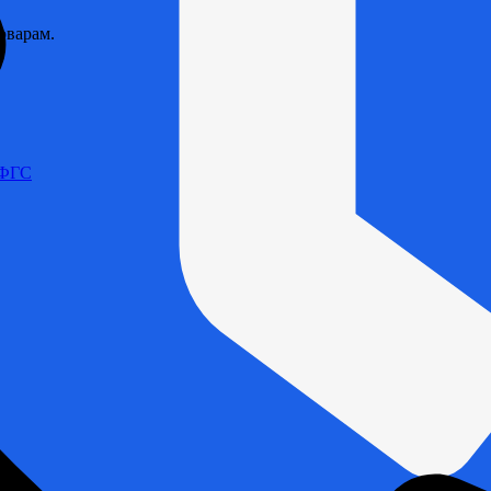
оварам.
 ФГС