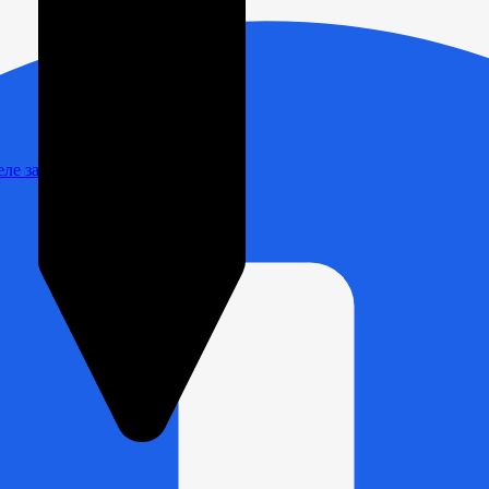
Реле зарядки РЛ-Н-1М (РЛ-2М)