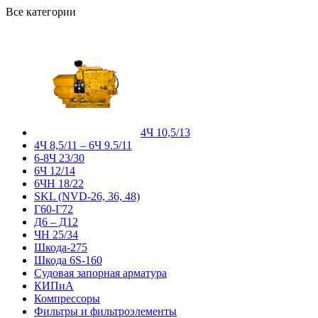
Все категории
4Ч 10,5/13
4Ч 8,5/11 – 6Ч 9.5/11
6-8Ч 23/30
6Ч 12/14
6ЧН 18/22
SKL (NVD-26, 36, 48)
Г60-Г72
Д6 – Д12
ЧН 25/34
Шкода-275
Шкода 6S-160
Судовая запорная арматура
КИПиА
Компрессоры
Фильтры и фильтроэлементы