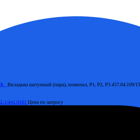
ЛОК
Вкладыш шатунный (пара), номинал, Р1, Р2, Р3 457.04.109/15
2-1/4ч1.0161
Цена по запросу