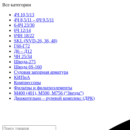
Все категории
4Ч 10,5/13
4Ч 8,5/11 – 6Ч 9.5/11
6-8Ч 23/30
6Ч 12/14
6ЧН 18/22
SKL (NVD-26, 36, 48)
Г60-Г72
Д6 – Д12
ЧН 25/34
Шкода-275
Шкода 6S-160
Судовая запорная арматура
КИПиА
Компрессоры
Фильтры и фильтроэлементы
М400 (401), М500, М756 (“Звезда”)
Движительно – рулевой комплекс (ДРК)