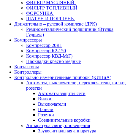
ФИЛЬТР МАСЛЯНЫЙ
ФИЛЬТР ТОПЛИВНЫЙ
ФОРСУНКА
ШАТУН И ПОРШЕНЬ
Движительно – рулевой комплекс (ДРК)
Резинометаллический подшипник (Втулка
Гудрича)
Компрессоры
Компрессор 20К1
Компрессор К2-150
Компрессор КВД-М(Г)
Прокладки красно-медные
Контакторы
Контроллеры
Контрольно-измерительные приборы (КИПиА)
Автоматы, выключатели, переключатели, вилки,
розетки
Автоматы защиты сети
Вилки
Выключатели
Панели
Розетки
Соединительные коробки
Аппаратура связи, оповещения
Звукосигнальная аппаратура