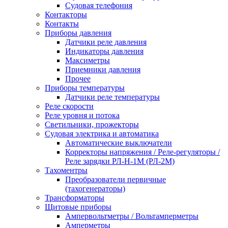
Судовая телефония
Контакторы
Контакты
Приборы давления
Датчики реле давления
Индикаторы давления
Максиметры
Приемники давления
Прочее
Приборы температуры
Датчики реле температуры
Реле скорости
Реле уровня и потока
Светильники, прожекторы
Судовая электрика и автоматика
Автоматические выключатели
Корректоры напряжения / Реле-регуляторы /
Реле зарядки РЛ-Н-1М (РЛ-2М)
Тахоментры
Преобразователи первичные
(тахогенераторы)
Трансформаторы
Щитовые приборы
Ампервольтметры / Вольтамперметры
Амперметры