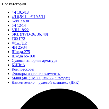
Все категории
4Ч 10,5/13
4Ч 8,5/11 – 6Ч 9.5/11
6-8Ч 23/30
6Ч 12/14
6ЧН 18/22
SKL (NVD-26, 36, 48)
Г60-Г72
Д6 – Д12
ЧН 25/34
Шкода-275
Шкода 6S-160
Судовая запорная арматура
КИПиА
Компрессоры
Фильтры и фильтроэлементы
М400 (401), М500, М756 (“Звезда”)
Движительно – рулевой комплекс (ДРК)