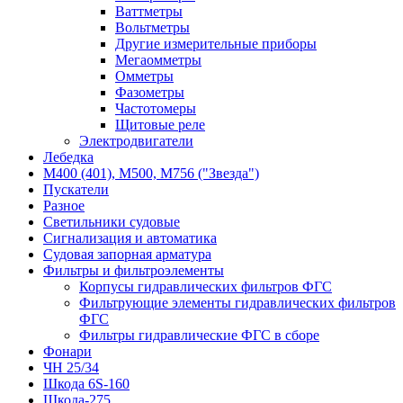
Ваттметры
Вольтметры
Другие измерительные приборы
Мегаомметры
Омметры
Фазометры
Частотомеры
Щитовые реле
Электродвигатели
Лебедка
М400 (401), М500, М756 ("Звезда")
Пускатели
Разное
Светильники судовые
Сигнализация и автоматика
Судовая запорная арматура
Фильтры и фильтроэлементы
Корпусы гидравлических фильтров ФГС
Фильтрующие элементы гидравлических фильтров
ФГС
Фильтры гидравлические ФГС в сборе
Фонари
ЧН 25/34
Шкода 6S-160
Шкода-275