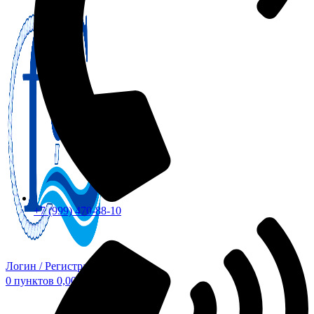
+7 (999) 470-88-10
Логин / Регистрация
0
пунктов
0,00
₽