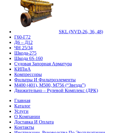
SKL (NVD-26, 36, 48)
Г60-Г72
Д6 – Д12
ЧН 25/34
Шкода-275
Шкода 6S-160
Судовая Запорная Арматура
КИПиА
Компрессоры
Фильтры И Фильтроэлементы
М400 (401), М500, М756 (“Звезда”)
Движительно – Рулевой Комплекс (ДРК)
Главная
Каталог
Услуги
О Компании
Доставка И Оплата
Контакты
Инструкции, Руководства По Эксплуатации