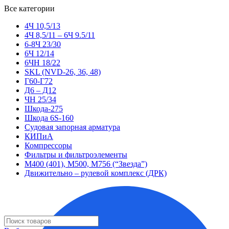
Все категории
4Ч 10,5/13
4Ч 8,5/11 – 6Ч 9.5/11
6-8Ч 23/30
6Ч 12/14
6ЧН 18/22
SKL (NVD-26, 36, 48)
Г60-Г72
Д6 – Д12
ЧН 25/34
Шкода-275
Шкода 6S-160
Судовая запорная арматура
КИПиА
Компрессоры
Фильтры и фильтроэлементы
М400 (401), М500, М756 (“Звезда”)
Движительно – рулевой комплекс (ДРК)