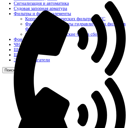
Сигнализация и автоматика
Судовая запорная арматура
Фильтры и фильтроэлементы
Корпусы гидравлических фильтров ФГС
Фильтрующие элементы гидравлических фильтров
ФГС
Фильтры гидравлические ФГС в сборе
Фонари
ЧН 25/34
Шкода 6S-160
Шкода-275
Электродвигатели
Поиск