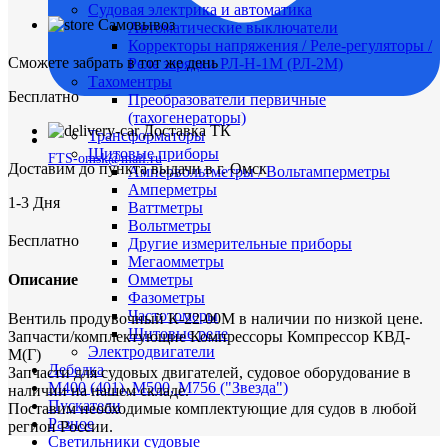
Судовая электрика и автоматика
Самовывоз
Автоматические выключатели
Корректоры напряжения / Реле-регуляторы /
Сможете забрать в тот же день
Реле зарядки РЛ-Н-1М (РЛ-2М)
Тахоментры
Бесплатно
Преобразователи первичные
(тахогенераторы)
Доставка ТК
Трансформаторы
Щитовые приборы
FTS-omsk@mail.ru
Доставим до пункта выдачи в г. Омск
Ампервольтметры / Вольтамперметры
Амперметры
1-3 Дня
Ваттметры
Вольтметры
Бесплатно
Другие измерительные приборы
Мегаомметры
Описание
Омметры
Фазометры
Частотомеры
Вентиль продувочный К-22-00М в наличии по низкой цене.
Щитовые реле
Запчасти/комплектующие Компрессоры Компрессор КВД-
Электродвигатели
М(Г)
Лебедка
Запчасти для судовых двигателей, судовое оборудование в
М400 (401), М500, М756 ("Звезда")
наличии на нашем складе.
Пускатели
Поставим необходимые комплектующие для судов в любой
Разное
регион России.
Светильники судовые