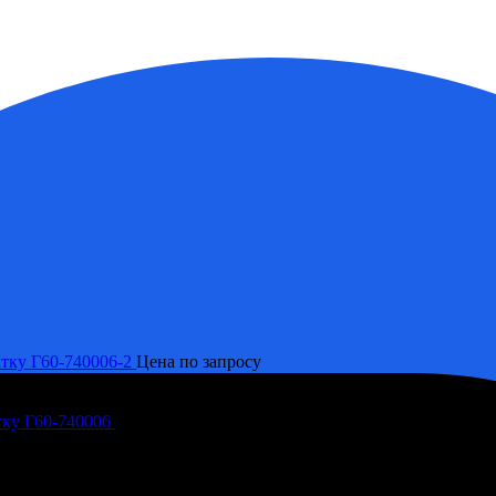
тку Г60-740006-2
Цена по запросу
тку Г60-740006
Цена по запросу