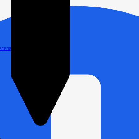
Реле зарядки РЛ-Н-1М (РЛ-2М)