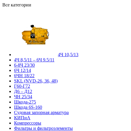
Все категории
4Ч 10,5/13
4Ч 8,5/11 – 6Ч 9.5/11
6-8Ч 23/30
6Ч 12/14
6ЧН 18/22
SKL (NVD-26, 36, 48)
Г60-Г72
Д6 – Д12
ЧН 25/34
Шкода-275
Шкода 6S-160
Судовая запорная арматура
КИПиА
Компрессоры
Фильтры и фильтроэлементы