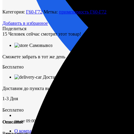
водяного
насоса
Категория:
Г60-Г72
Метка:
применимость Г60-Г72
стальной
Г60-
Добавить в избранное
740006-
Поделиться
2
15
Человек сейчас смотрят этот товар!
Самовывоз
Сможете забрать в тот же день
Бесплатно
Доставка ТК
Доставим до пункта выдачи в г. Омск
1-3 Дня
Бесплатно
пн-пт 09:00–17:00 (UTC+6)
Описание
О компании
Вал водяного насоса стальной Г60-740006-2 в наличии по низко