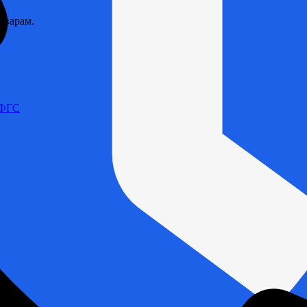
оварам.
 ФГС