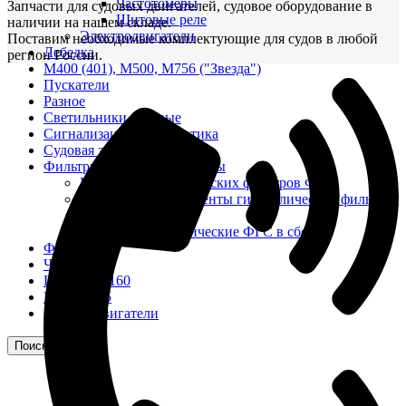
Частотомеры
Запчасти для судовых двигателей, судовое оборудование в
Щитовые реле
наличии на нашем складе.
Электродвигатели
Поставим необходимые комплектующие для судов в любой
Лебедка
регион России.
М400 (401), М500, М756 ("Звезда")
Пускатели
Разное
Светильники судовые
Сигнализация и автоматика
Судовая запорная арматура
Фильтры и фильтроэлементы
Корпусы гидравлических фильтров ФГС
Фильтрующие элементы гидравлических фильтров
ФГС
Фильтры гидравлические ФГС в сборе
Фонари
ЧН 25/34
Шкода 6S-160
Шкода-275
Электродвигатели
Поиск