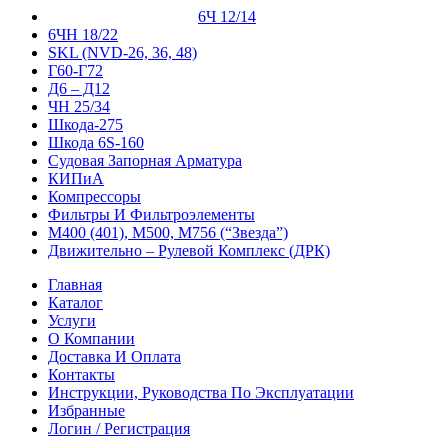
6Ч 12/14
6ЧН 18/22
SKL (NVD-26, 36, 48)
Г60-Г72
Д6 – Д12
ЧН 25/34
Шкода-275
Шкода 6S-160
Судовая Запорная Арматура
КИПиА
Компрессоры
Фильтры И Фильтроэлементы
М400 (401), М500, М756 (“Звезда”)
Движительно – Рулевой Комплекс (ДРК)
Главная
Каталог
Услуги
О Компании
Доставка И Оплата
Контакты
Инструкции, Руководства По Эксплуатации
Избранные
Логин / Регистрация